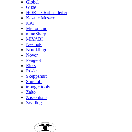
Global
Güde
HORL 3 Rollschleifer
Kasane Messer
KAI
Microplane
minoSharp
MIYABI
Nesmuk
Nordklinge
Noyer
Peugeot
Riess
Rösle
Skeppshult
Suncraft
triangle tools
Zalto
Zassenhaus
Zwilling