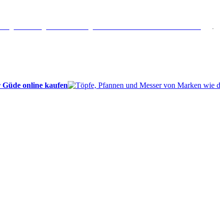
erlängertes Rückgaberecht: 30 Tage – Weitere Informationen erhalten Sie
hier
.
 Güde online kaufen