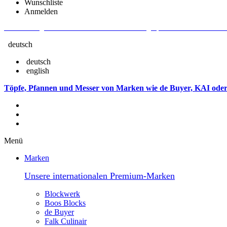
Wunschliste
Anmelden
Aktuelle Fragen und Antworten rund um Bestellungen, Lieferzeiten u.v.m. - V
deutsch
deutsch
english
Töpfe, Pfannen und Messer von Marken wie de Buyer, KAI oder
Menü
Marken
Unsere internationalen Premium-Marken
Blockwerk
Boos Blocks
de Buyer
Falk Culinair