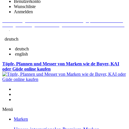
Benutzerkonto
Wunschliste
Anmelden
Aktuelle Fragen und Antworten rund um Bestellungen, Lieferzeiten u.v.m. -
Verlängertes Rückgaberecht: 30 Tage – Weitere Informationen erhalten Sie
hier
.
deutsch
deutsch
english
Töpfe, Pfannen und Messer von Marken wie de Buyer, KAI
oder Güde online kaufen
Menü
Marken