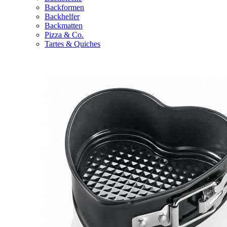
Backformen
Backhelfer
Backmatten
Pizza & Co.
Tartes & Quiches