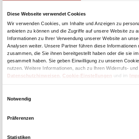
Diese Webseite verwendet Cookies
Wir verwenden Cookies, um Inhalte und Anzeigen zu personal
Abonniere
hier
anbieten zu können und die Zugriffe auf unsere Website zu 
den Butch Newsletter
Informationen zu Ihrer Verwendung unserer Website an unse
Analysen weiter. Unsere Partner führen diese Informationen
zusammen, die Sie ihnen bereitgestellt haben oder die sie 
* Dein persönlicher Gutschein ist ab einem Bestellwert von 100,- Euro, nach Abzug der
Retouren und Stornierungen, gültig. Preisangaben inkl. gesetzl. MwSt. zzgl. Service- und
gesammelt haben. Sie geben Einwilligung zu unseren Cookie
Versandkosten. Eine Barauszahlung ist nicht möglich.
nutzen. Weitere Informationen, auch zu Ihren Widerrufs- und
Datenschutzhinweisen
,
Cookie-Einstellungen
und im
Imp
Unser Dankeschön für deinen Einkauf ab 100 €
Einwilligungsauswahl
Notwendig
Präferenzen
Statistiken