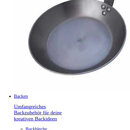
Backen
Umfangreiches
Backzubehör für deine
kreativen Backideen
Backbleche