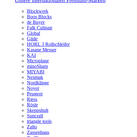
Unsere internationalen Premium-Marken
Blockwerk
Boos Blocks
de Buyer
Falk Culinair
Global
Güde
HORL 3 Rollschleifer
Kasane Messer
KAI
Microplane
minoSharp
MIYABI
Nesmuk
Nordklinge
Noyer
Peugeot
Riess
Rösle
Skeppshult
Suncraft
triangle tools
Zalto
Zassenhaus