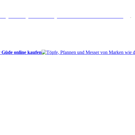
erlängertes Rückgaberecht: 30 Tage – Weitere Informationen erhalten Sie
hier
.
 Güde online kaufen