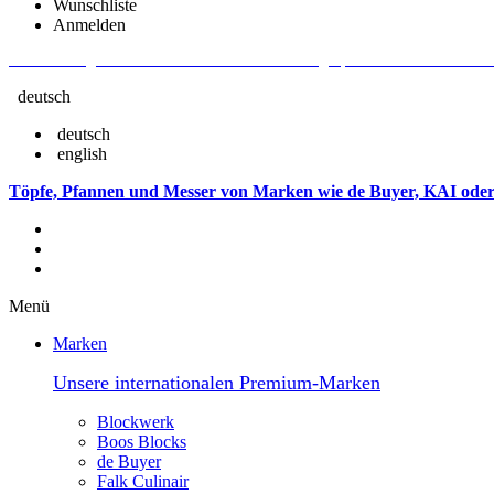
Wunschliste
Anmelden
Aktuelle Fragen und Antworten rund um Bestellungen, Lieferzeiten u.v.m. - V
deutsch
deutsch
english
Töpfe, Pfannen und Messer von Marken wie de Buyer, KAI oder
Menü
Marken
Unsere internationalen Premium-Marken
Blockwerk
Boos Blocks
de Buyer
Falk Culinair