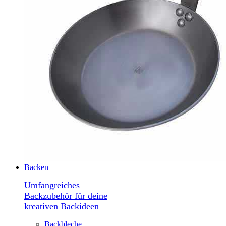
Backen
Umfangreiches
Backzubehör für deine
kreativen Backideen
Backbleche