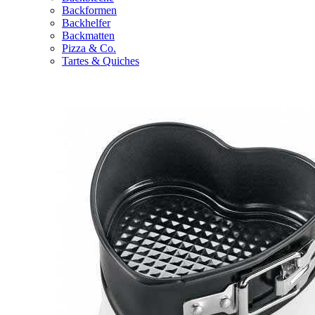
Backformen
Backhelfer
Backmatten
Pizza & Co.
Tartes & Quiches