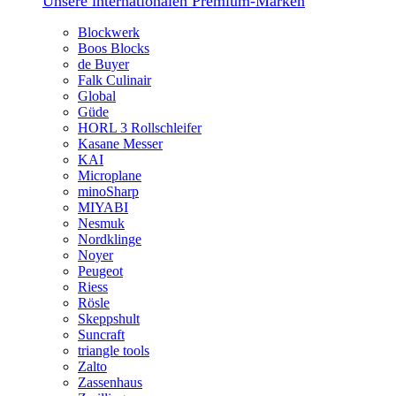
Unsere internationalen Premium-Marken
Blockwerk
Boos Blocks
de Buyer
Falk Culinair
Global
Güde
HORL 3 Rollschleifer
Kasane Messer
KAI
Microplane
minoSharp
MIYABI
Nesmuk
Nordklinge
Noyer
Peugeot
Riess
Rösle
Skeppshult
Suncraft
triangle tools
Zalto
Zassenhaus