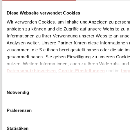
* Dein persönlicher Gutschein ist ab einem Bestellwert von 100,- Euro, nach Abzug der
Retouren und Stornierungen, gültig. Preisangaben inkl. gesetzl. MwSt. zzgl. Service- und
Diese Webseite verwendet Cookies
Versandkosten. Eine Barauszahlung ist nicht möglich.
Wir verwenden Cookies, um Inhalte und Anzeigen zu personal
anbieten zu können und die Zugriffe auf unsere Website zu 
Informationen zu Ihrer Verwendung unserer Website an unse
Unser Dankeschön für deinen Einkauf ab 100 €
Analysen weiter. Unsere Partner führen diese Informationen
zusammen, die Sie ihnen bereitgestellt haben oder die sie 
gesammelt haben. Sie geben Einwilligung zu unseren Cookie
nutzen. Weitere Informationen, auch zu Ihren Widerrufs- und
Datenschutzhinweisen
,
Cookie-Einstellungen
und im
Imp
Einwilligungsauswahl
Notwendig
Präferenzen
Statistiken