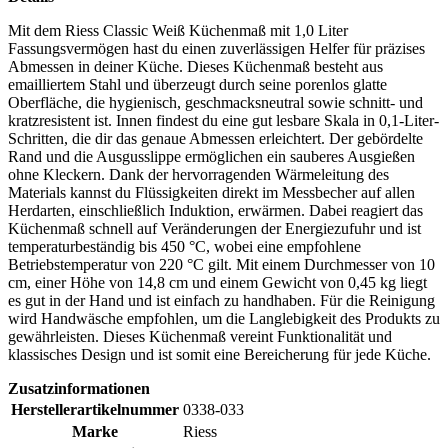
Mit dem Riess Classic Weiß Küchenmaß mit 1,0 Liter
Fassungsvermögen hast du einen zuverlässigen Helfer für präzises
Abmessen in deiner Küche. Dieses Küchenmaß besteht aus
emailliertem Stahl und überzeugt durch seine porenlos glatte
Oberfläche, die hygienisch, geschmacksneutral sowie schnitt- und
kratzresistent ist. Innen findest du eine gut lesbare Skala in 0,1-Liter-
Schritten, die dir das genaue Abmessen erleichtert. Der gebördelte
Rand und die Ausgusslippe ermöglichen ein sauberes Ausgießen
ohne Kleckern. Dank der hervorragenden Wärmeleitung des
Materials kannst du Flüssigkeiten direkt im Messbecher auf allen
Herdarten, einschließlich Induktion, erwärmen. Dabei reagiert das
Küchenmaß schnell auf Veränderungen der Energiezufuhr und ist
temperaturbeständig bis 450 °C, wobei eine empfohlene
Betriebstemperatur von 220 °C gilt. Mit einem Durchmesser von 10
cm, einer Höhe von 14,8 cm und einem Gewicht von 0,45 kg liegt
es gut in der Hand und ist einfach zu handhaben. Für die Reinigung
wird Handwäsche empfohlen, um die Langlebigkeit des Produkts zu
gewährleisten. Dieses Küchenmaß vereint Funktionalität und
klassisches Design und ist somit eine Bereicherung für jede Küche.
Zusatzinformationen
Herstellerartikelnummer
0338-033
Marke
Riess