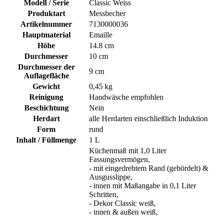
Modell / Serie
Classic Weiss
Produktart
Messbecher
Artikelnummer
7130000036
Hauptmaterial
Emaille
Höhe
14.8 cm
Durchmesser
10 cm
Durchmesser der
9 cm
Auflagefläche
Gewicht
0,45 kg
Reinigung
Handwäsche empfohlen
Beschichtung
Nein
Herdart
alle Herdarten einschließlich Induktion
Form
rund
Inhalt / Füllmenge
1 L
Küchenmaß mit 1,0 Liter
Fassungsvermögen,
- mit eingedrehtem Rand (gebördelt) &
Ausgusslippe,
- innen mit Maßangabe in 0,1 Liter
Schritten,
- Dekor Classic weiß,
- innen & außen weiß,