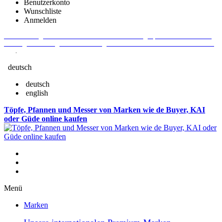
Benutzerkonto
Wunschliste
Anmelden
Aktuelle Fragen und Antworten rund um Bestellungen, Lieferzeiten u.v.m. -
Verlängertes Rückgaberecht: 30 Tage – Weitere Informationen erhalten Sie
hier
.
deutsch
deutsch
english
Töpfe, Pfannen und Messer von Marken wie de Buyer, KAI
oder Güde online kaufen
Menü
Marken