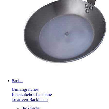
Backen
Umfangreiches
Backzubehör für deine
kreativen Backideen
Backbleche