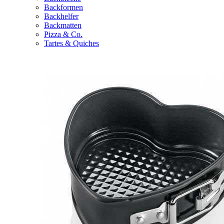
Backformen
Backhelfer
Backmatten
Pizza & Co.
Tartes & Quiches