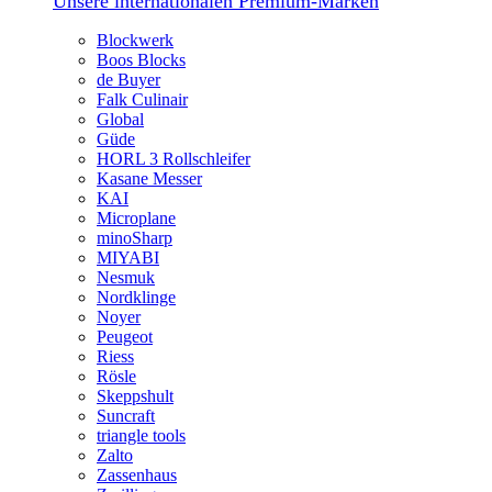
Unsere internationalen Premium-Marken
Blockwerk
Boos Blocks
de Buyer
Falk Culinair
Global
Güde
HORL 3 Rollschleifer
Kasane Messer
KAI
Microplane
minoSharp
MIYABI
Nesmuk
Nordklinge
Noyer
Peugeot
Riess
Rösle
Skeppshult
Suncraft
triangle tools
Zalto
Zassenhaus