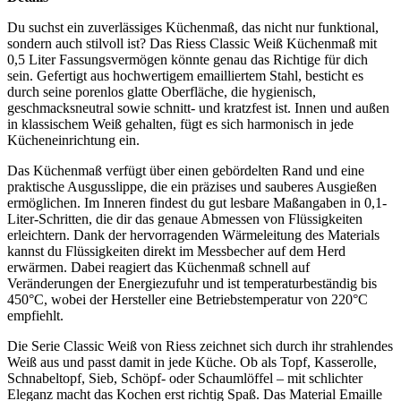
Du suchst ein zuverlässiges Küchenmaß, das nicht nur funktional,
sondern auch stilvoll ist? Das Riess Classic Weiß Küchenmaß mit
0,5 Liter Fassungsvermögen könnte genau das Richtige für dich
sein. Gefertigt aus hochwertigem emailliertem Stahl, besticht es
durch seine porenlos glatte Oberfläche, die hygienisch,
geschmacksneutral sowie schnitt- und kratzfest ist. Innen und außen
in klassischem Weiß gehalten, fügt es sich harmonisch in jede
Kücheneinrichtung ein.
Das Küchenmaß verfügt über einen gebördelten Rand und eine
praktische Ausgusslippe, die ein präzises und sauberes Ausgießen
ermöglichen. Im Inneren findest du gut lesbare Maßangaben in 0,1-
Liter-Schritten, die dir das genaue Abmessen von Flüssigkeiten
erleichtern. Dank der hervorragenden Wärmeleitung des Materials
kannst du Flüssigkeiten direkt im Messbecher auf dem Herd
erwärmen. Dabei reagiert das Küchenmaß schnell auf
Veränderungen der Energiezufuhr und ist temperaturbeständig bis
450°C, wobei der Hersteller eine Betriebstemperatur von 220°C
empfiehlt.
Die Serie Classic Weiß von Riess zeichnet sich durch ihr strahlendes
Weiß aus und passt damit in jede Küche. Ob als Topf, Kasserolle,
Schnabeltopf, Sieb, Schöpf- oder Schaumlöffel – mit schlichter
Eleganz macht das Kochen erst richtig Spaß. Das Material Emaille