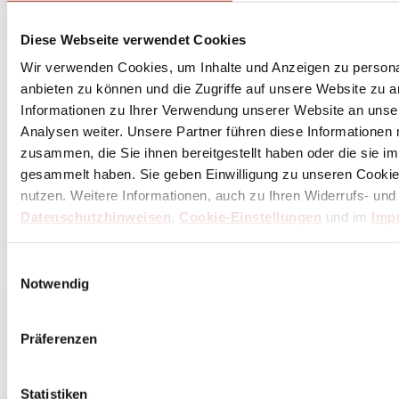
* Dein persönlicher Gutschein ist ab einem Bestellwert von 100,- Euro, nach Abzug der
Retouren und Stornierungen, gültig. Preisangaben inkl. gesetzl. MwSt. zzgl. Service- und
Diese Webseite verwendet Cookies
Versandkosten. Eine Barauszahlung ist nicht möglich.
Wir verwenden Cookies, um Inhalte und Anzeigen zu personal
anbieten zu können und die Zugriffe auf unsere Website zu 
Informationen zu Ihrer Verwendung unserer Website an unse
Unser Dankeschön für deinen Einkauf ab 100 €
Analysen weiter. Unsere Partner führen diese Informationen
zusammen, die Sie ihnen bereitgestellt haben oder die sie 
gesammelt haben. Sie geben Einwilligung zu unseren Cookie
nutzen. Weitere Informationen, auch zu Ihren Widerrufs- und
Datenschutzhinweisen
,
Cookie-Einstellungen
und im
Imp
Einwilligungsauswahl
Notwendig
Präferenzen
Statistiken