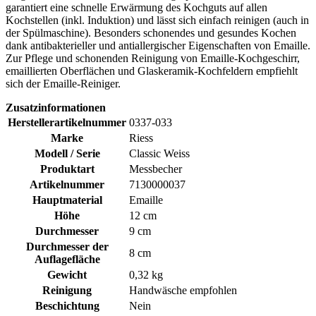
garantiert eine schnelle Erwärmung des Kochguts auf allen
Kochstellen (inkl. Induktion) und lässt sich einfach reinigen (auch in
der Spülmaschine). Besonders schonendes und gesundes Kochen
dank antibakterieller und antiallergischer Eigenschaften von Emaille.
Zur Pflege und schonenden Reinigung von Emaille-Kochgeschirr,
emaillierten Oberflächen und Glaskeramik-Kochfeldern empfiehlt
sich der Emaille-Reiniger.
Zusatzinformationen
Herstellerartikelnummer
0337-033
Marke
Riess
Modell / Serie
Classic Weiss
Produktart
Messbecher
Artikelnummer
7130000037
Hauptmaterial
Emaille
Höhe
12 cm
Durchmesser
9 cm
Durchmesser der
8 cm
Auflagefläche
Gewicht
0,32 kg
Reinigung
Handwäsche empfohlen
Beschichtung
Nein