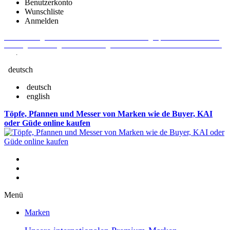
Benutzerkonto
Wunschliste
Anmelden
Aktuelle Fragen und Antworten rund um Bestellungen, Lieferzeiten u.v.m. -
Verlängertes Rückgaberecht: 30 Tage – Weitere Informationen erhalten Sie
hier
.
deutsch
deutsch
english
Töpfe, Pfannen und Messer von Marken wie de Buyer, KAI
oder Güde online kaufen
Menü
Marken