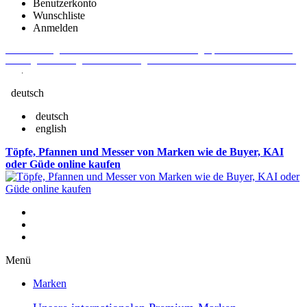
Benutzerkonto
Wunschliste
Anmelden
Aktuelle Fragen und Antworten rund um Bestellungen, Lieferzeiten u.v.m. -
Verlängertes Rückgaberecht: 30 Tage – Weitere Informationen erhalten Sie
hier
.
deutsch
deutsch
english
Töpfe, Pfannen und Messer von Marken wie de Buyer, KAI
oder Güde online kaufen
Menü
Marken