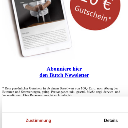
Abonniere
hier
den Butch Newsletter
* Dein persönlicher Gutschein ist ab einem Bestellwert von 100,- Euro, nach Abzug der
Retouren und Stornierungen, gültig. Preisangaben inkl. gesetzl. MwSt. zzgl. Service- und
Versandkosten. Eine Barauszahlung ist nicht möglich.
Unser Dankeschön für deinen Einkauf ab 100 €
Zustimmung
Details