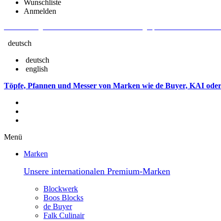
Wunschliste
Anmelden
Aktuelle Fragen und Antworten rund um Bestellungen, Lieferzeiten u.v.m. - V
deutsch
deutsch
english
Töpfe, Pfannen und Messer von Marken wie de Buyer, KAI oder
Menü
Marken
Unsere internationalen Premium-Marken
Blockwerk
Boos Blocks
de Buyer
Falk Culinair