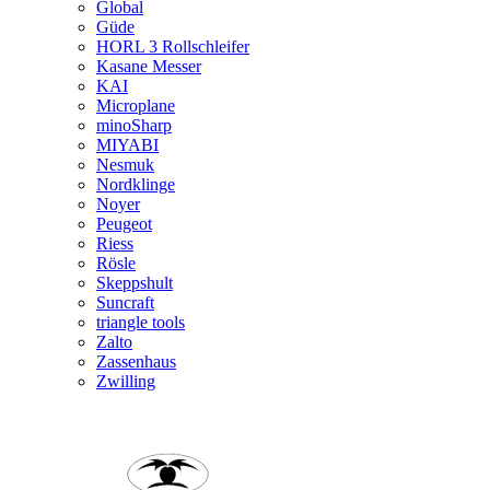
Global
Güde
HORL 3 Rollschleifer
Kasane Messer
KAI
Microplane
minoSharp
MIYABI
Nesmuk
Nordklinge
Noyer
Peugeot
Riess
Rösle
Skeppshult
Suncraft
triangle tools
Zalto
Zassenhaus
Zwilling