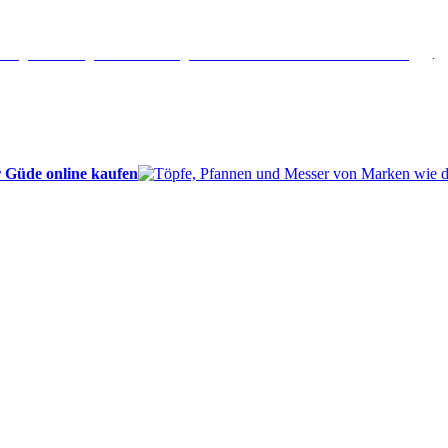
erlängertes Rückgaberecht: 30 Tage – Weitere Informationen erhalten Sie
hier
.
 Güde online kaufen