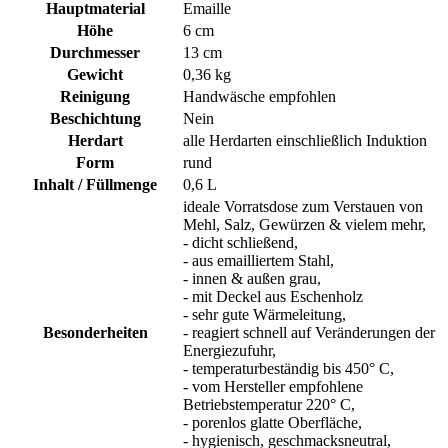
Hauptmaterial
Emaille
Höhe
6 cm
Durchmesser
13 cm
Gewicht
0,36 kg
Reinigung
Handwäsche empfohlen
Beschichtung
Nein
Herdart
alle Herdarten einschließlich Induktion
Form
rund
Inhalt / Füllmenge
0,6 L
ideale Vorratsdose zum Verstauen von
Mehl, Salz, Gewürzen & vielem mehr,
- dicht schließend,
- aus emailliertem Stahl,
- innen & außen grau,
- mit Deckel aus Eschenholz
- sehr gute Wärmeleitung,
Besonderheiten
- reagiert schnell auf Veränderungen der
Energiezufuhr,
- temperaturbeständig bis 450° C,
- vom Hersteller empfohlene
Betriebstemperatur 220° C,
- porenlos glatte Oberfläche,
- hygienisch, geschmacksneutral,