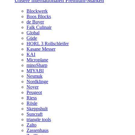
Unsere internationalen Premium-Marken
Blockwerk
Boos Blocks
de Buyer
Falk Culinair
Global
Güde
HORL 3 Rollschleifer
Kasane Messer
KAI
Microplane
minoSharp
MIYABI
Nesmuk
Nordklinge
Noyer
Peugeot
Riess
Rösle
Skeppshult
Suncraft
triangle tools
Zalto
Zassenhaus