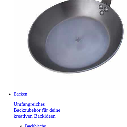
Backen
Umfangreiches
Backzubehör für deine
kreativen Backideen
Backbleche