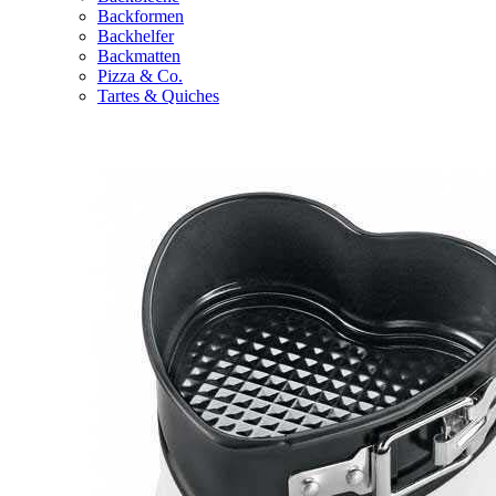
Backformen
Backhelfer
Backmatten
Pizza & Co.
Tartes & Quiches