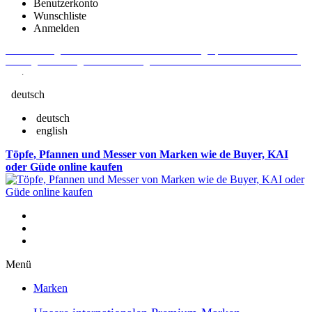
Benutzerkonto
Wunschliste
Anmelden
Aktuelle Fragen und Antworten rund um Bestellungen, Lieferzeiten u.v.m. -
Verlängertes Rückgaberecht: 30 Tage – Weitere Informationen erhalten Sie
hier
.
deutsch
deutsch
english
Töpfe, Pfannen und Messer von Marken wie de Buyer, KAI
oder Güde online kaufen
Menü
Marken