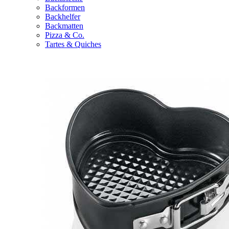
Backformen
Backhelfer
Backmatten
Pizza & Co.
Tartes & Quiches