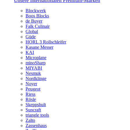
Unsere internationalen Premium-Marken
Blockwerk
Boos Blocks
de Buyer
Falk Culinair
Global
Güde
HORL 3 Rollschleifer
Kasane Messer
KAI
Microplane
minoSharp
MIYABI
Nesmuk
Nordklinge
Noyer
Peugeot
Riess
Rösle
Skeppshult
Suncraft
triangle tools
Zalto
Zassenhaus