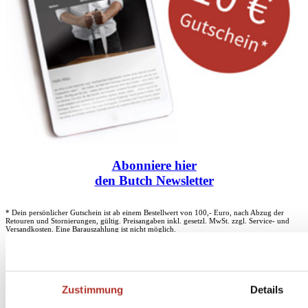
Abonniere
hier
den Butch Newsletter
* Dein persönlicher Gutschein ist ab einem Bestellwert von 100,- Euro, nach Abzug der
Retouren und Stornierungen, gültig. Preisangaben inkl. gesetzl. MwSt. zzgl. Service- und
Versandkosten. Eine Barauszahlung ist nicht möglich.
Unser Dankeschön für deinen Einkauf ab 100 €
Zustimmung
Details