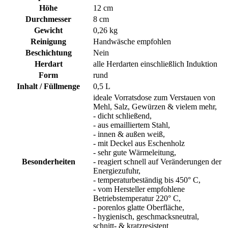
Höhe
12 cm
Durchmesser
8 cm
Gewicht
0,26 kg
Reinigung
Handwäsche empfohlen
Beschichtung
Nein
Herdart
alle Herdarten einschließlich Induktion
Form
rund
Inhalt / Füllmenge
0,5 L
ideale Vorratsdose zum Verstauen von
Mehl, Salz, Gewürzen & vielem mehr,
- dicht schließend,
- aus emailliertem Stahl,
- innen & außen weiß,
- mit Deckel aus Eschenholz
- sehr gute Wärmeleitung,
Besonderheiten
- reagiert schnell auf Veränderungen der
Energiezufuhr,
- temperaturbeständig bis 450° C,
- vom Hersteller empfohlene
Betriebstemperatur 220° C,
- porenlos glatte Oberfläche,
- hygienisch, geschmacksneutral,
schnitt- & kratzresistent