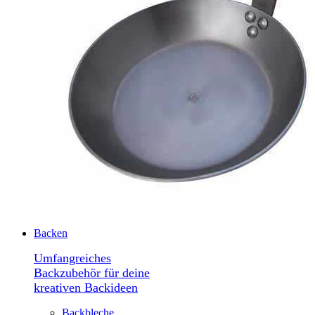
Backen
Umfangreiches
Backzubehör für deine
kreativen Backideen
Backbleche