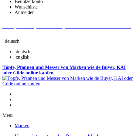
Benutzerkonto
Wunschliste
Anmelden
Aktuelle Fragen und Antworten rund um Bestellungen, Lieferzeiten u.v.m. -
Verlängertes Rückgaberecht: 30 Tage – Weitere Informationen erhalten Sie
hier
.
deutsch
deutsch
english
Töpfe, Pfannen und Messer von Marken wie de Buyer, KAI
oder Güde online kaufen
Menü
Marken