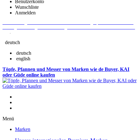
Benutzerkonto
Wunschliste
Anmelden
Aktuelle Fragen und Antworten rund um Bestellungen, Lieferzeiten u.v.m. -
Verlängertes Rückgaberecht: 30 Tage – Weitere Informationen erhalten Sie
hier
.
deutsch
deutsch
english
Töpfe, Pfannen und Messer von Marken wie de Buyer, KAI
oder Güde online kaufen
Menü
Marken