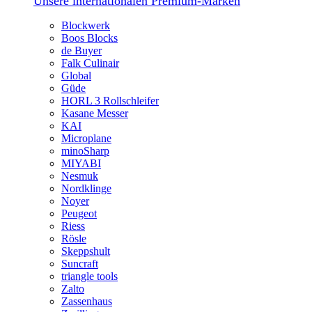
Unsere internationalen Premium-Marken
Blockwerk
Boos Blocks
de Buyer
Falk Culinair
Global
Güde
HORL 3 Rollschleifer
Kasane Messer
KAI
Microplane
minoSharp
MIYABI
Nesmuk
Nordklinge
Noyer
Peugeot
Riess
Rösle
Skeppshult
Suncraft
triangle tools
Zalto
Zassenhaus