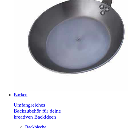
Backen
Umfangreiches
Backzubehör für deine
kreativen Backideen
Backbleche