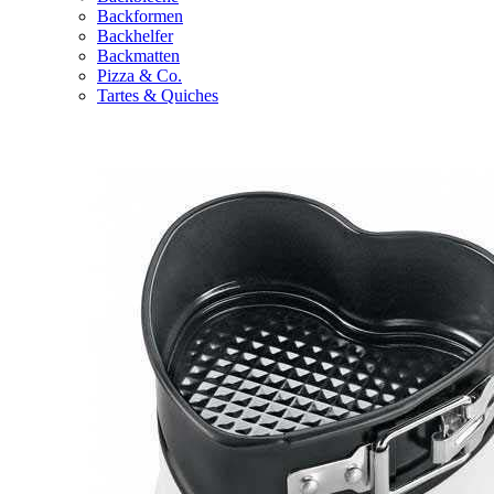
Backformen
Backhelfer
Backmatten
Pizza & Co.
Tartes & Quiches