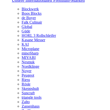
Unsere internationalen Premium-Marken
Blockwerk
Boos Blocks
de Buyer
Falk Culinair
Global
Güde
HORL 3 Rollschleifer
Kasane Messer
KAI
Microplane
minoSharp
MIYABI
Nesmuk
Nordklinge
Noyer
Peugeot
Riess
Rösle
Skeppshult
Suncraft
triangle tools
Zalto
Zassenhaus