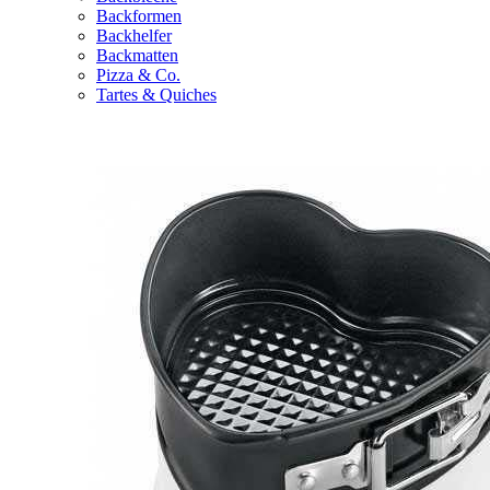
Backformen
Backhelfer
Backmatten
Pizza & Co.
Tartes & Quiches