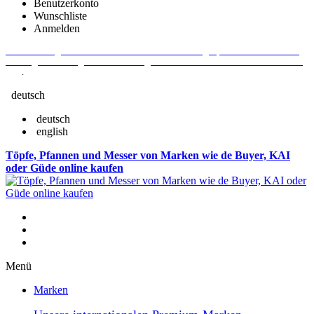
Benutzerkonto
Wunschliste
Anmelden
Aktuelle Fragen und Antworten rund um Bestellungen, Lieferzeiten u.v.m. -
Verlängertes Rückgaberecht: 30 Tage – Weitere Informationen erhalten Sie
hier
.
deutsch
deutsch
english
Töpfe, Pfannen und Messer von Marken wie de Buyer, KAI
oder Güde online kaufen
Menü
Marken