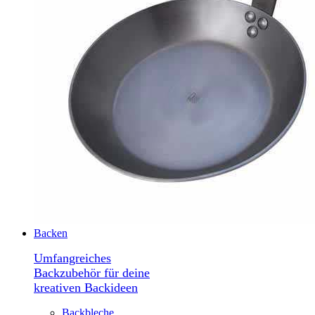
Backen
Umfangreiches
Backzubehör für deine
kreativen Backideen
Backbleche