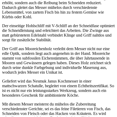
erhöht, sondern auch die Reibung beim Schneiden reduziert.
Dadurch gleitet das Messer mühelos durch verschiedenste
Lebensmittel, von zartem Fisch bis hin zu festem Gemüse wie
Kürbis oder Kohl.
Der einseitige Hohlschliff mit V-Schliff an der Schneidfase optimiert
die Schneidleistung und erleichtert das Arbeiten. Die Zwinge aus
matt gebürstetem Edelstahl verbindet Klinge und Griff nahtlos und
sorgt für zusätzliche Stabilität.
Der Griff aus Mooreichenholz verleiht dem Messer nicht nur eine
edle Optik, sondern liegt auch angenehm in der Hand. Mooreiche
stammt von subfossilen Eichenstämmen, die über Jahrtausende in
Mooren und Gewässern gelegen haben. Dieses Holz zeichnet sich
durch seine dunkle Farbgebung und individuelle Maserung aus,
wodurch jedes Messer ein Unikat ist.
Geliefert wird das Nesmuk Janus Kochmesser in einer
mattschwarzen Schatulle, begleitet von einem Echtheitszertifikat. So
ist es nicht nur ein leistungsstarkes Werkzeug, sondern auch ein
besonderes Geschenk für ambitionierte Köche.
Mit diesem Messer meisterst du mühelos die Zubereitung
verschiedenster Gerichte, sei es das feine Filetieren von Fisch, das
Schneiden von Fleisch oder das Hacken von Kräutern. Es wird