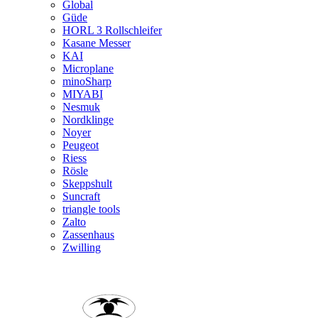
Global
Güde
HORL 3 Rollschleifer
Kasane Messer
KAI
Microplane
minoSharp
MIYABI
Nesmuk
Nordklinge
Noyer
Peugeot
Riess
Rösle
Skeppshult
Suncraft
triangle tools
Zalto
Zassenhaus
Zwilling