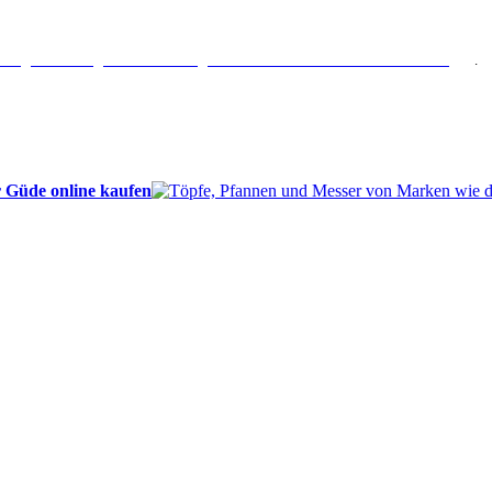
erlängertes Rückgaberecht: 30 Tage – Weitere Informationen erhalten Sie
hier
.
 Güde online kaufen