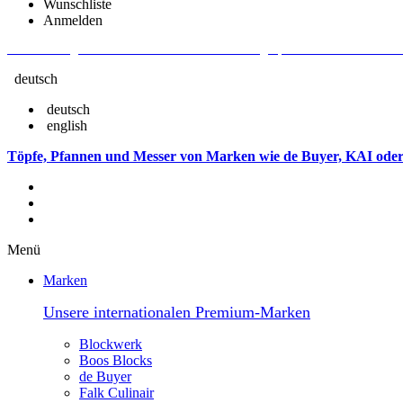
Wunschliste
Anmelden
Aktuelle Fragen und Antworten rund um Bestellungen, Lieferzeiten u.v.m. - V
deutsch
deutsch
english
Töpfe, Pfannen und Messer von Marken wie de Buyer, KAI oder
Menü
Marken
Unsere internationalen Premium-Marken
Blockwerk
Boos Blocks
de Buyer
Falk Culinair