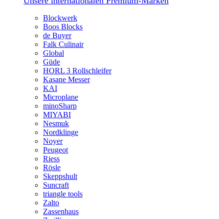
Unsere internationalen Premium-Marken
Blockwerk
Boos Blocks
de Buyer
Falk Culinair
Global
Güde
HORL 3 Rollschleifer
Kasane Messer
KAI
Microplane
minoSharp
MIYABI
Nesmuk
Nordklinge
Noyer
Peugeot
Riess
Rösle
Skeppshult
Suncraft
triangle tools
Zalto
Zassenhaus