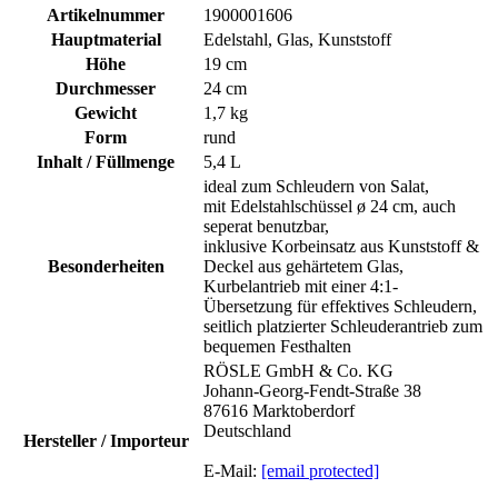
Artikelnummer
1900001606
Hauptmaterial
Edelstahl, Glas, Kunststoff
Höhe
19 cm
Durchmesser
24 cm
Gewicht
1,7 kg
Form
rund
Inhalt / Füllmenge
5,4 L
ideal zum Schleudern von Salat,
mit Edelstahlschüssel ø 24 cm, auch
seperat benutzbar,
inklusive Korbeinsatz aus Kunststoff &
Besonderheiten
Deckel aus gehärtetem Glas,
Kurbelantrieb mit einer 4:1-
Übersetzung für effektives Schleudern,
seitlich platzierter Schleuderantrieb zum
bequemen Festhalten
RÖSLE GmbH & Co. KG
Johann-Georg-Fendt-Straße 38
87616 Marktoberdorf
Deutschland
Hersteller / Importeur
E-Mail:
[email protected]