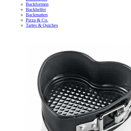
Backformen
Backhelfer
Backmatten
Pizza & Co.
Tartes & Quiches