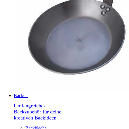
Backen
Umfangreiches
Backzubehör für deine
kreativen Backideen
Backbleche