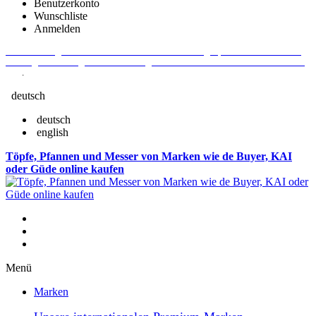
Benutzerkonto
Wunschliste
Anmelden
Aktuelle Fragen und Antworten rund um Bestellungen, Lieferzeiten u.v.m. -
Verlängertes Rückgaberecht: 30 Tage – Weitere Informationen erhalten Sie
hier
.
deutsch
deutsch
english
Töpfe, Pfannen und Messer von Marken wie de Buyer, KAI
oder Güde online kaufen
Menü
Marken