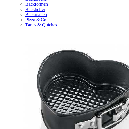
Backformen
Backhelfer
Backmatten
Pizza & Co.
Tartes & Quiches