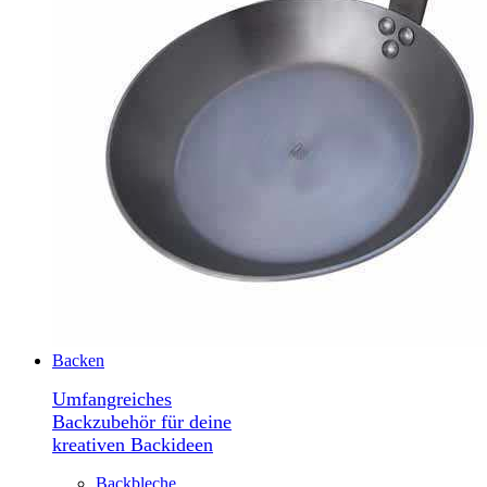
Backen
Umfangreiches
Backzubehör für deine
kreativen Backideen
Backbleche