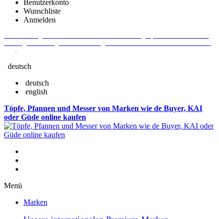
Benutzerkonto
Wunschliste
Anmelden
Aktuelle Fragen und Antworten rund um Bestellungen, Lieferzeiten u.v.m. -
Verlängertes Rückgaberecht: 30 Tage – Weitere Informationen erhalten Sie
hier
.
deutsch
deutsch
english
Töpfe, Pfannen und Messer von Marken wie de Buyer, KAI
oder Güde online kaufen
Menü
Marken