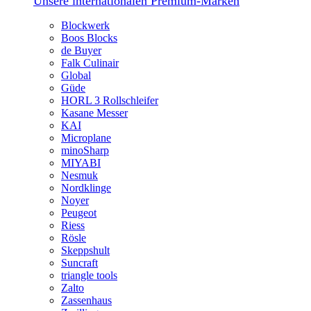
Unsere internationalen Premium-Marken
Blockwerk
Boos Blocks
de Buyer
Falk Culinair
Global
Güde
HORL 3 Rollschleifer
Kasane Messer
KAI
Microplane
minoSharp
MIYABI
Nesmuk
Nordklinge
Noyer
Peugeot
Riess
Rösle
Skeppshult
Suncraft
triangle tools
Zalto
Zassenhaus