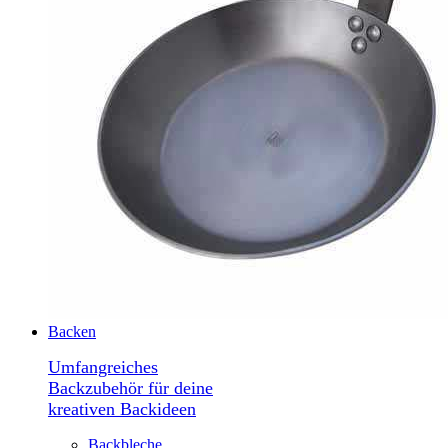
Backen
Umfangreiches
Backzubehör für deine
kreativen Backideen
Backbleche