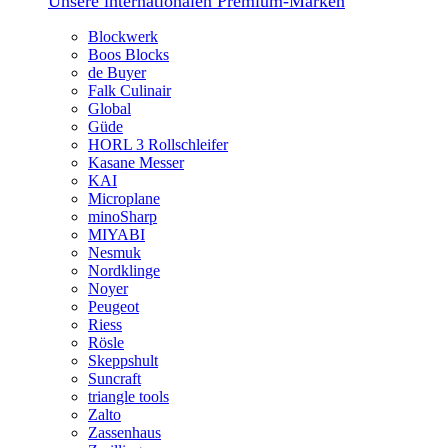
Unsere internationalen Premium-Marken
Blockwerk
Boos Blocks
de Buyer
Falk Culinair
Global
Güde
HORL 3 Rollschleifer
Kasane Messer
KAI
Microplane
minoSharp
MIYABI
Nesmuk
Nordklinge
Noyer
Peugeot
Riess
Rösle
Skeppshult
Suncraft
triangle tools
Zalto
Zassenhaus