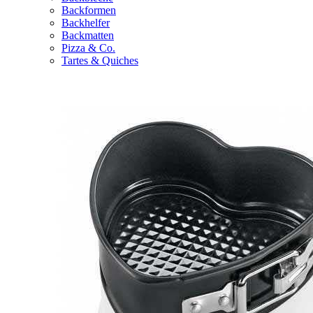
Backformen
Backhelfer
Backmatten
Pizza & Co.
Tartes & Quiches