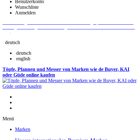
Benutzerkonto
Wunschliste
Anmelden
Aktuelle Fragen und Antworten rund um Bestellungen, Lieferzeiten u.v.m. -
Verlängertes Rückgaberecht: 30 Tage – Weitere Informationen erhalten Sie
hier
.
deutsch
deutsch
english
Töpfe, Pfannen und Messer von Marken wie de Buyer, KAI
oder Güde online kaufen
Menü
Marken