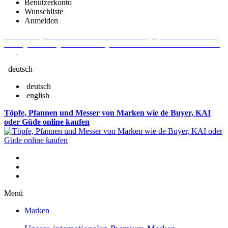
Benutzerkonto
Wunschliste
Anmelden
Aktuelle Fragen und Antworten rund um Bestellungen, Lieferzeiten u.v.m. -
Verlängertes Rückgaberecht: 30 Tage – Weitere Informationen erhalten Sie
hier
.
deutsch
deutsch
english
Töpfe, Pfannen und Messer von Marken wie de Buyer, KAI
oder Güde online kaufen
Menü
Marken