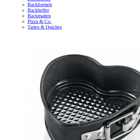
Backformen
Backhelfer
Backmatten
Pizza & Co.
Tartes & Quiches