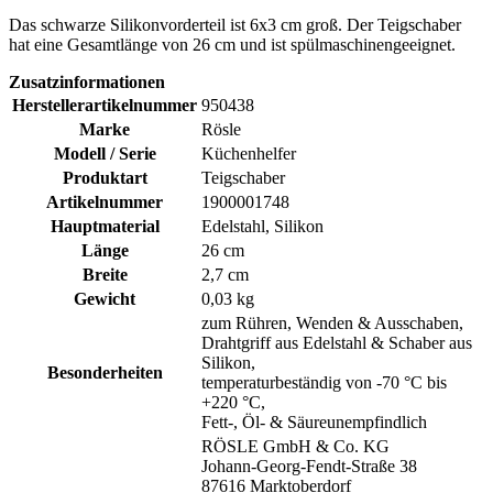
Das schwarze Silikonvorderteil ist 6x3 cm groß. Der Teigschaber
hat eine Gesamtlänge von 26 cm und ist spülmaschinengeeignet.
Zusatzinformationen
Herstellerartikelnummer
950438
Marke
Rösle
Modell / Serie
Küchenhelfer
Produktart
Teigschaber
Artikelnummer
1900001748
Hauptmaterial
Edelstahl, Silikon
Länge
26 cm
Breite
2,7 cm
Gewicht
0,03 kg
zum Rühren, Wenden & Ausschaben,
Drahtgriff aus Edelstahl & Schaber aus
Silikon,
Besonderheiten
temperaturbeständig von -70 °C bis
+220 °C,
Fett-, Öl- & Säureunempfindlich
RÖSLE GmbH & Co. KG
Johann-Georg-Fendt-Straße 38
87616 Marktoberdorf