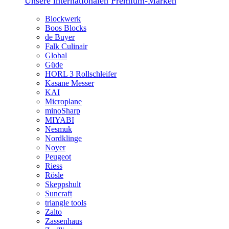
Unsere internationalen Premium-Marken
Blockwerk
Boos Blocks
de Buyer
Falk Culinair
Global
Güde
HORL 3 Rollschleifer
Kasane Messer
KAI
Microplane
minoSharp
MIYABI
Nesmuk
Nordklinge
Noyer
Peugeot
Riess
Rösle
Skeppshult
Suncraft
triangle tools
Zalto
Zassenhaus