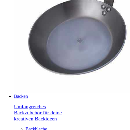
Backen
Umfangreiches
Backzubehör für deine
kreativen Backideen
Backbleche