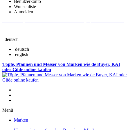
Benutzerkonto
Wunschliste
Anmelden
Aktuelle Fragen und Antworten rund um Bestellungen, Lieferzeiten u.v.m. -
Verlängertes Rückgaberecht: 30 Tage – Weitere Informationen erhalten Sie
hier
.
deutsch
deutsch
english
Töpfe, Pfannen und Messer von Marken wie de Buyer, KAI
oder Güde online kaufen
Menü
Marken