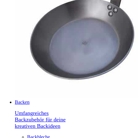
Backen
Umfangreiches
Backzubehör für deine
kreativen Backideen
Backbleche