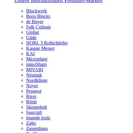
Unsere internationalen Premium-Marken
Blockwerk
Boos Blocks
de Buyer
Falk Culinair
Global
Güde
HORL 3 Rollschleifer
Kasane Messer
KAI
Microplane
minoSharp
MIYABI
Nesmuk
Nordklinge
Noyer
Peugeot
Riess
Rösle
Skeppshult
Suncraft
triangle tools
Zalto
Zassenhaus