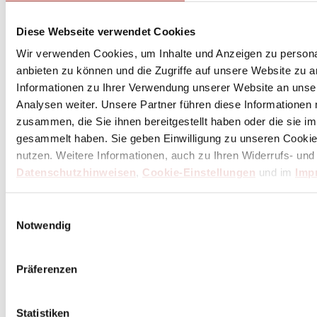
Diese Webseite verwendet Cookies
Wir verwenden Cookies, um Inhalte und Anzeigen zu personal
anbieten zu können und die Zugriffe auf unsere Website zu 
Informationen zu Ihrer Verwendung unserer Website an unse
Analysen weiter. Unsere Partner führen diese Informationen
zusammen, die Sie ihnen bereitgestellt haben oder die sie 
gesammelt haben. Sie geben Einwilligung zu unseren Cookie
nutzen. Weitere Informationen, auch zu Ihren Widerrufs- und
Datenschutzhinweisen
,
Cookie-Einstellungen
und im
Imp
Einwilligungsauswahl
de Buyer Kupfer Deckel 24 cm mit Messinggriff
Notwendig
153,00 €
Inkl. 19% MwSt.
,
zzgl.
Versandkosten
Präferenzen
Lieferzeit: 3 Wochen
(in Deutschland / international abweichend)
Statistiken