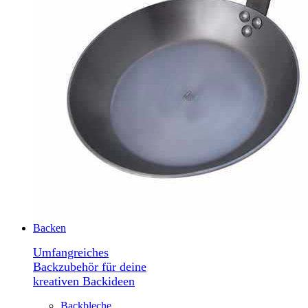
Backen
Umfangreiches
Backzubehör für deine
kreativen Backideen
Backbleche