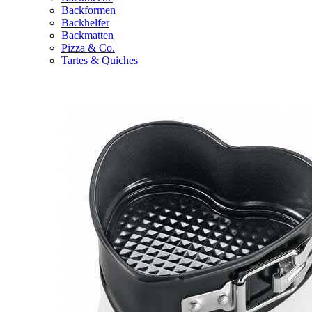
Backformen
Backhelfer
Backmatten
Pizza & Co.
Tartes & Quiches