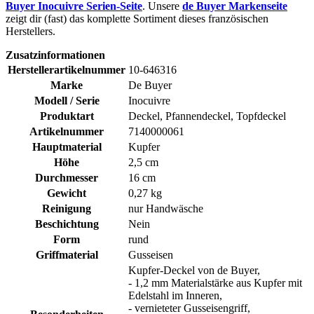
Buyer Inocuivre Serien-Seite
. Unsere
de Buyer Markenseite
zeigt dir (fast) das komplette Sortiment dieses französischen
Herstellers.
Zusatzinformationen
Herstellerartikelnummer
10-646316
Marke
De Buyer
Modell / Serie
Inocuivre
Produktart
Deckel, Pfannendeckel, Topfdeckel
Artikelnummer
7140000061
Hauptmaterial
Kupfer
Höhe
2,5 cm
Durchmesser
16 cm
Gewicht
0,27 kg
Reinigung
nur Handwäsche
Beschichtung
Nein
Form
rund
Griffmaterial
Gusseisen
Kupfer-Deckel von de Buyer,
- 1,2 mm Materialstärke aus Kupfer mit
Edelstahl im Inneren,
- vernieteter Gusseisengriff,