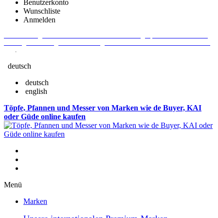
Benutzerkonto
Wunschliste
Anmelden
Aktuelle Fragen und Antworten rund um Bestellungen, Lieferzeiten u.v.m. -
Verlängertes Rückgaberecht: 30 Tage – Weitere Informationen erhalten Sie
hier
.
deutsch
deutsch
english
Töpfe, Pfannen und Messer von Marken wie de Buyer, KAI
oder Güde online kaufen
Menü
Marken