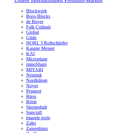
Unsere internationalen Premium-Marken
Blockwerk
Boos Blocks
de Buyer
Falk Culinair
Global
Güde
HORL 3 Rollschleifer
Kasane Messer
KAI
Microplane
minoSharp
MIYABI
Nesmuk
Nordklinge
Noyer
Peugeot
Riess
Rösle
Skeppshult
Suncraft
triangle tools
Zalto
Zassenhaus