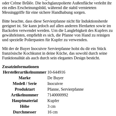
oder Crème Brûlée. Die hochglanzpolierte Außenfläche verleiht ihr
ein edles Erscheinungsbild, während die stabil vernieteten
Messinggriffe für eine sichere Handhabung sorgen.
Bitte beachte, dass diese Servierpfanne nicht für Induktionsherde
geeignet ist. Sie kann jedoch auf allen anderen Herdarten sowie im
Backofen verwendet werden. Um die Langlebigkeit des Kupfers zu
gewährleisten, empfiehlt es sich, die Pfanne von Hand zu reinigen
und spezielle Polierpasten für Kupfer zu verwenden.
Mit der de Buyer Inocuivre Servierpfanne holst du dir ein Stück
französische Kochkunst in deine Küche, das sowohl durch seine
Funktionalität als auch durch sein elegantes Design besticht.
Zusatzinformationen
Herstellerartikelnummer
10-644916
Marke
De Buyer
Modell / Serie
Inocuivre
Produktart
Pfanne, Servierpfanne
Artikelnummer
7140000992
Hauptmaterial
Kupfer
Höhe
3 cm
Durchmesser
16 cm