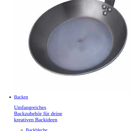
Backen
Umfangreiches
Backzubehör für deine
kreativen Backideen
Backbleche