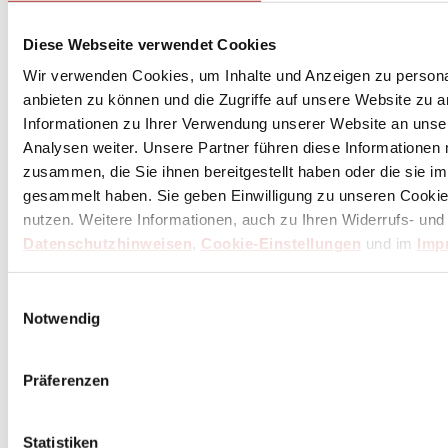
Diese Webseite verwendet Cookies
Wir verwenden Cookies, um Inhalte und Anzeigen zu personal
Abonniere
hier
anbieten zu können und die Zugriffe auf unsere Website zu 
den Butch Newsletter
Informationen zu Ihrer Verwendung unserer Website an unse
Analysen weiter. Unsere Partner führen diese Informationen
* Dein persönlicher Gutschein ist ab einem Bestellwert von 100,- Euro, nach Abzug der
zusammen, die Sie ihnen bereitgestellt haben oder die sie 
Retouren und Stornierungen, gültig. Preisangaben inkl. gesetzl. MwSt. zzgl. Service- und
Versandkosten. Eine Barauszahlung ist nicht möglich.
gesammelt haben. Sie geben Einwilligung zu unseren Cookie
nutzen. Weitere Informationen, auch zu Ihren Widerrufs- und
Datenschutzhinweisen
,
Cookie-Einstellungen
und im
Imp
Unser Dankeschön für deinen Einkauf ab 100 €
Einwilligungsauswahl
Notwendig
Präferenzen
Statistiken