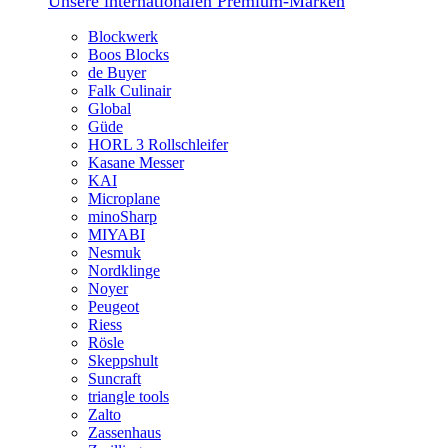
Unsere internationalen Premium-Marken
Blockwerk
Boos Blocks
de Buyer
Falk Culinair
Global
Güde
HORL 3 Rollschleifer
Kasane Messer
KAI
Microplane
minoSharp
MIYABI
Nesmuk
Nordklinge
Noyer
Peugeot
Riess
Rösle
Skeppshult
Suncraft
triangle tools
Zalto
Zassenhaus