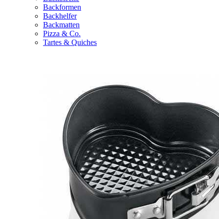
Backformen
Backhelfer
Backmatten
Pizza & Co.
Tartes & Quiches