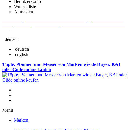
Benutzerkonto
Wunschliste
Anmelden
Aktuelle Fragen und Antworten rund um Bestellungen, Lieferzeiten u.v.m. -
Verlängertes Rückgaberecht: 30 Tage – Weitere Informationen erhalten Sie
hier
.
deutsch
deutsch
english
Töpfe, Pfannen und Messer von Marken wie de Buyer, KAI
oder Güde online kaufen
Menü
Marken