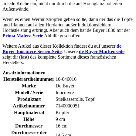
in jede Küche ein, nicht nur durch die auf Hochglanz polierten
Außenwände.
Wenn es einen Wermutstropfen geben sollte, dann der das die Töpfe
und Pfannen auf allen Herdarten außer Induktionsfeldern
Höchstleistung erbringt. Aber auch dem hat de Buyer 1830 mit der
Prima Matera Serie
Abhilfe geschaffen.
Weitere Artikel aus dieser Kollektion findest du auf unserer
de
Buyer Inocuivre Serien-Seite
. Unsere
de Buyer Markenseite
zeigt dir (fast) das komplette Sortiment dieses französischen
Herstellers.
Zusatzinformationen
Herstellerartikelnummer
10-646016
Marke
De Buyer
Modell / Serie
Inocuivre
Produktart
Stielkasserolle, Topf
Artikelnummer
7140000051
Hauptmaterial
Kupfer
Höhe
9 cm
Durchmesser
16 cm
Durchmesser der
14,5 cm