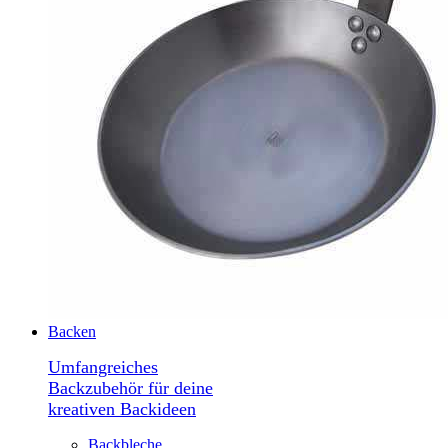
Backen
Umfangreiches
Backzubehör für deine
kreativen Backideen
Backbleche