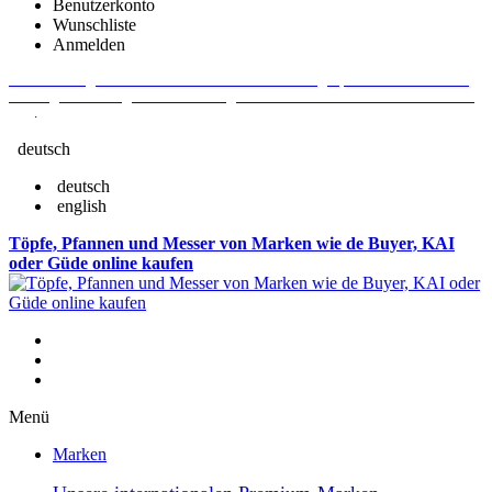
Benutzerkonto
Wunschliste
Anmelden
Aktuelle Fragen und Antworten rund um Bestellungen, Lieferzeiten u.v.m. -
Verlängertes Rückgaberecht: 30 Tage – Weitere Informationen erhalten Sie
hier
.
deutsch
deutsch
english
Töpfe, Pfannen und Messer von Marken wie de Buyer, KAI
oder Güde online kaufen
Menü
Marken