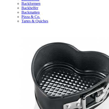
Backformen
Backhelfer
Backmatten
Pizza & Co.
Tartes & Quiches