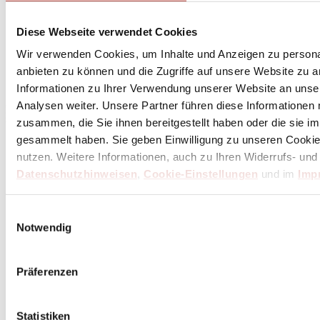
Diese Webseite verwendet Cookies
Wir verwenden Cookies, um Inhalte und Anzeigen zu personal
Abonniere
hier
anbieten zu können und die Zugriffe auf unsere Website zu 
den Butch Newsletter
Informationen zu Ihrer Verwendung unserer Website an unse
Analysen weiter. Unsere Partner führen diese Informationen
* Dein persönlicher Gutschein ist ab einem Bestellwert von 100,- Euro, nach Abzug der
Retouren und Stornierungen, gültig. Preisangaben inkl. gesetzl. MwSt. zzgl. Service- und
zusammen, die Sie ihnen bereitgestellt haben oder die sie 
Versandkosten. Eine Barauszahlung ist nicht möglich.
gesammelt haben. Sie geben Einwilligung zu unseren Cookie
nutzen. Weitere Informationen, auch zu Ihren Widerrufs- und
Datenschutzhinweisen
,
Cookie-Einstellungen
und im
Imp
Unser Dankeschön für deinen Einkauf ab 100 €
Einwilligungsauswahl
Notwendig
Präferenzen
Statistiken