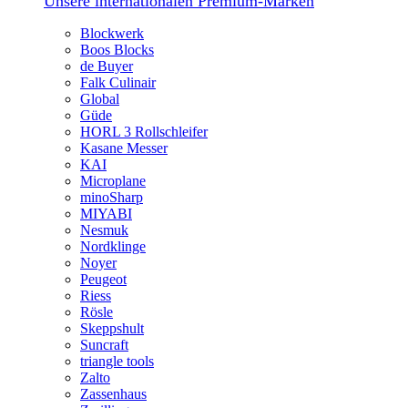
Unsere internationalen Premium-Marken
Blockwerk
Boos Blocks
de Buyer
Falk Culinair
Global
Güde
HORL 3 Rollschleifer
Kasane Messer
KAI
Microplane
minoSharp
MIYABI
Nesmuk
Nordklinge
Noyer
Peugeot
Riess
Rösle
Skeppshult
Suncraft
triangle tools
Zalto
Zassenhaus