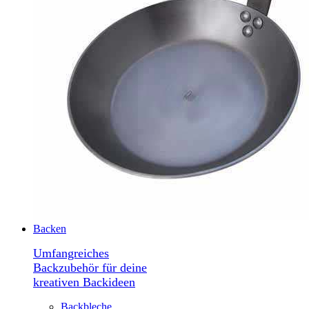
Backen
Umfangreiches
Backzubehör für deine
kreativen Backideen
Backbleche