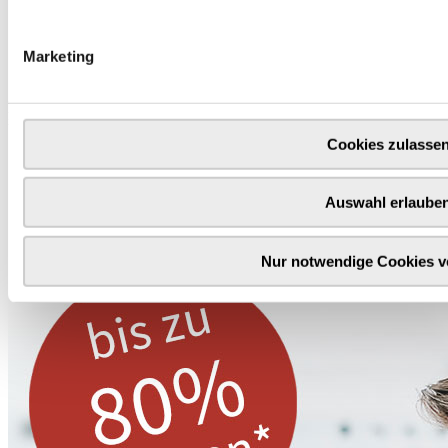
Abonniere
hier
den Butch Newsletter
Marketing
* Dein persönlicher Gutschein ist ab einem Bestellwert von 100,- Euro, nach Abzug der
Retouren und Stornierungen, gültig. Preisangaben inkl. gesetzl. MwSt. zzgl. Service- und
Versandkosten. Eine Barauszahlung ist nicht möglich.
Cookies zulasse
Auswahl erlaube
Unser Dankeschön für deinen Einkauf ab 100 €
Nur notwendige Cookies 