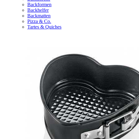
Backformen
Backhelfer
Backmatten
Pizza & Co.
Tartes & Quiches