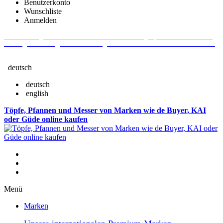
Benutzerkonto
Wunschliste
Anmelden
Aktuelle Fragen und Antworten rund um Bestellungen, Lieferzeiten u.v.m. -
Verlängertes Rückgaberecht: 30 Tage – Weitere Informationen erhalten Sie
hier
.
deutsch
deutsch
english
Töpfe, Pfannen und Messer von Marken wie de Buyer, KAI
oder Güde online kaufen
Menü
Marken