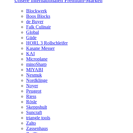
Unsere internationalen Premium-Marken
Blockwerk
Boos Blocks
de Buyer
Falk Culinair
Global
Güde
HORL 3 Rollschleifer
Kasane Messer
KAI
Microplane
minoSharp
MIYABI
Nesmuk
Nordklinge
Noyer
Peugeot
Riess
Rösle
Skeppshult
Suncraft
triangle tools
Zalto
Zassenhaus