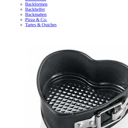
Backformen
Backhelfer
Backmatten
Pizza & Co.
Tartes & Quiches