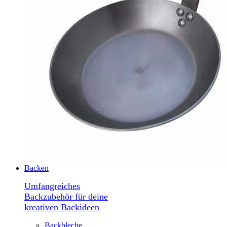
Backen
Umfangreiches
Backzubehör für deine
kreativen Backideen
Backbleche