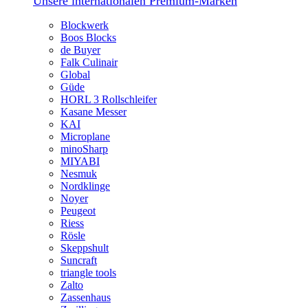
Unsere internationalen Premium-Marken
Blockwerk
Boos Blocks
de Buyer
Falk Culinair
Global
Güde
HORL 3 Rollschleifer
Kasane Messer
KAI
Microplane
minoSharp
MIYABI
Nesmuk
Nordklinge
Noyer
Peugeot
Riess
Rösle
Skeppshult
Suncraft
triangle tools
Zalto
Zassenhaus