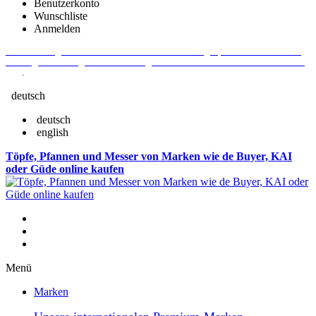
Benutzerkonto
Wunschliste
Anmelden
Aktuelle Fragen und Antworten rund um Bestellungen, Lieferzeiten u.v.m. -
Verlängertes Rückgaberecht: 30 Tage – Weitere Informationen erhalten Sie
hier
.
deutsch
deutsch
english
Töpfe, Pfannen und Messer von Marken wie de Buyer, KAI
oder Güde online kaufen
Menü
Marken