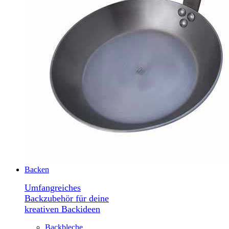
Backen
Umfangreiches
Backzubehör für deine
kreativen Backideen
Backbleche