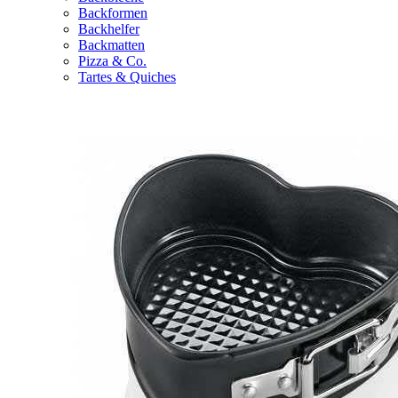
Backformen
Backhelfer
Backmatten
Pizza & Co.
Tartes & Quiches