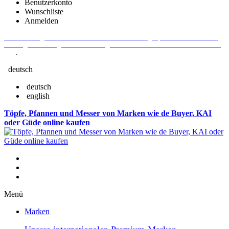
Benutzerkonto
Wunschliste
Anmelden
Aktuelle Fragen und Antworten rund um Bestellungen, Lieferzeiten u.v.m. -
Verlängertes Rückgaberecht: 30 Tage – Weitere Informationen erhalten Sie
hier
.
deutsch
deutsch
english
Töpfe, Pfannen und Messer von Marken wie de Buyer, KAI
oder Güde online kaufen
Menü
Marken