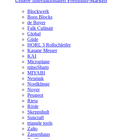
Unsere internationalen Premium-Marken
Blockwerk
Boos Blocks
de Buyer
Falk Culinair
Global
Güde
HORL 3 Rollschleifer
Kasane Messer
KAI
Microplane
minoSharp
MIYABI
Nesmuk
Nordklinge
Noyer
Peugeot
Riess
Rösle
Skeppshult
Suncraft
triangle tools
Zalto
Zassenhaus