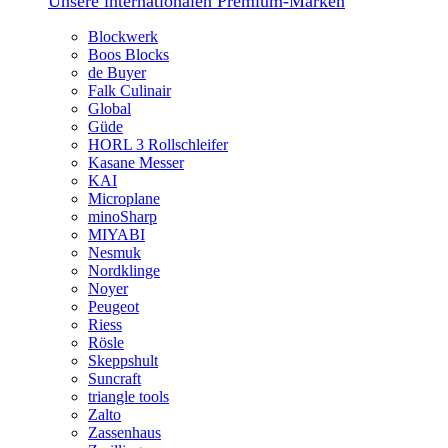
Unsere internationalen Premium-Marken
Blockwerk
Boos Blocks
de Buyer
Falk Culinair
Global
Güde
HORL 3 Rollschleifer
Kasane Messer
KAI
Microplane
minoSharp
MIYABI
Nesmuk
Nordklinge
Noyer
Peugeot
Riess
Rösle
Skeppshult
Suncraft
triangle tools
Zalto
Zassenhaus