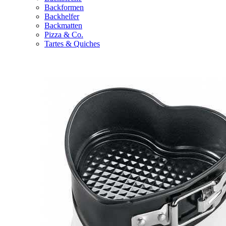
Backformen
Backhelfer
Backmatten
Pizza & Co.
Tartes & Quiches