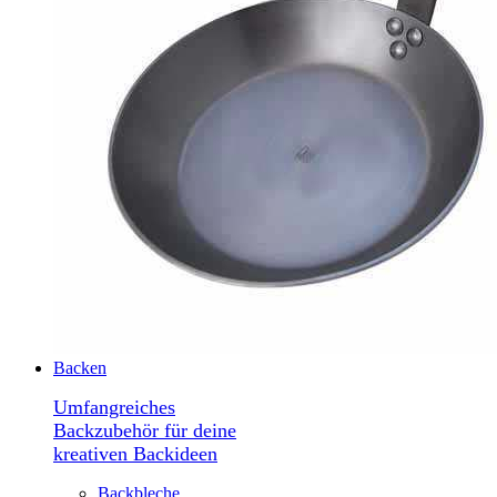
Backen
Umfangreiches
Backzubehör für deine
kreativen Backideen
Backbleche