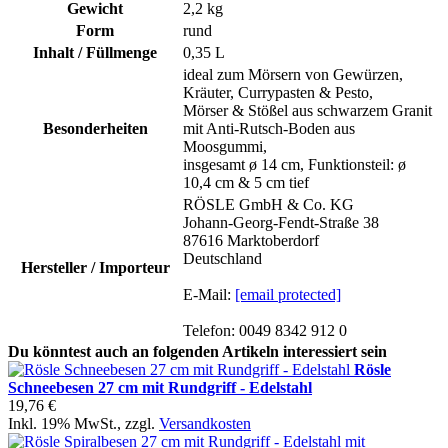
Gewicht
2,2 kg
Form
rund
Inhalt / Füllmenge
0,35 L
ideal zum Mörsern von Gewürzen,
Kräuter, Currypasten & Pesto,
Mörser & Stößel aus schwarzem Granit
Besonderheiten
mit Anti-Rutsch-Boden aus
Moosgummi,
insgesamt ø 14 cm, Funktionsteil: ø
10,4 cm & 5 cm tief
RÖSLE GmbH & Co. KG
Johann-Georg-Fendt-Straße 38
87616 Marktoberdorf
Deutschland
Hersteller / Importeur
E-Mail:
[email protected]
Telefon: 0049 8342 912 0
Du könntest auch an folgenden Artikeln interessiert sein
Rösle
Schneebesen 27 cm mit Rundgriff - Edelstahl
19,76 €
Inkl. 19% MwSt.
,
zzgl.
Versandkosten