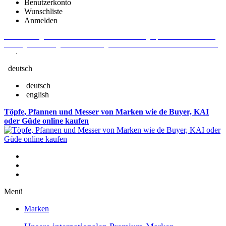
Benutzerkonto
Wunschliste
Anmelden
Aktuelle Fragen und Antworten rund um Bestellungen, Lieferzeiten u.v.m. -
Verlängertes Rückgaberecht: 30 Tage – Weitere Informationen erhalten Sie
hier
.
deutsch
deutsch
english
Töpfe, Pfannen und Messer von Marken wie de Buyer, KAI
oder Güde online kaufen
Menü
Marken