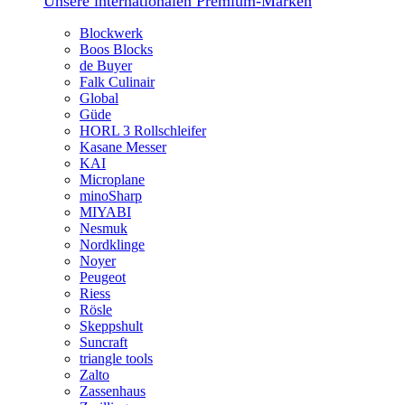
Unsere internationalen Premium-Marken
Blockwerk
Boos Blocks
de Buyer
Falk Culinair
Global
Güde
HORL 3 Rollschleifer
Kasane Messer
KAI
Microplane
minoSharp
MIYABI
Nesmuk
Nordklinge
Noyer
Peugeot
Riess
Rösle
Skeppshult
Suncraft
triangle tools
Zalto
Zassenhaus