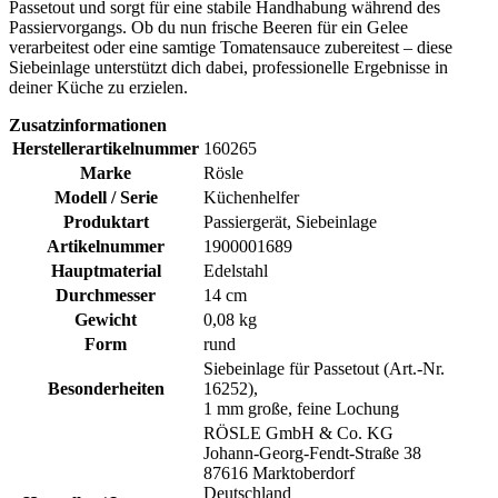
Passetout und sorgt für eine stabile Handhabung während des
Passiervorgangs. Ob du nun frische Beeren für ein Gelee
verarbeitest oder eine samtige Tomatensauce zubereitest – diese
Siebeinlage unterstützt dich dabei, professionelle Ergebnisse in
deiner Küche zu erzielen.
Zusatzinformationen
Herstellerartikelnummer
160265
Marke
Rösle
Modell / Serie
Küchenhelfer
Produktart
Passiergerät, Siebeinlage
Artikelnummer
1900001689
Hauptmaterial
Edelstahl
Durchmesser
14 cm
Gewicht
0,08 kg
Form
rund
Siebeinlage für Passetout (Art.-Nr.
Besonderheiten
16252),
1 mm große, feine Lochung
RÖSLE GmbH & Co. KG
Johann-Georg-Fendt-Straße 38
87616 Marktoberdorf
Deutschland