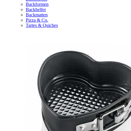
Backformen
Backhelfer
Backmatten
Pizza & Co.
Tartes & Quiches