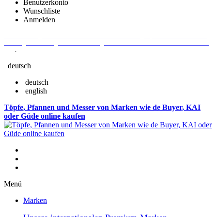
Benutzerkonto
Wunschliste
Anmelden
Aktuelle Fragen und Antworten rund um Bestellungen, Lieferzeiten u.v.m. -
Verlängertes Rückgaberecht: 30 Tage – Weitere Informationen erhalten Sie
hier
.
deutsch
deutsch
english
Töpfe, Pfannen und Messer von Marken wie de Buyer, KAI
oder Güde online kaufen
Menü
Marken