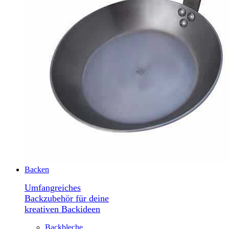
Backen
Umfangreiches
Backzubehör für deine
kreativen Backideen
Backbleche