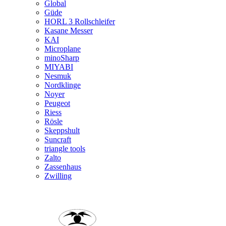
Global
Güde
HORL 3 Rollschleifer
Kasane Messer
KAI
Microplane
minoSharp
MIYABI
Nesmuk
Nordklinge
Noyer
Peugeot
Riess
Rösle
Skeppshult
Suncraft
triangle tools
Zalto
Zassenhaus
Zwilling