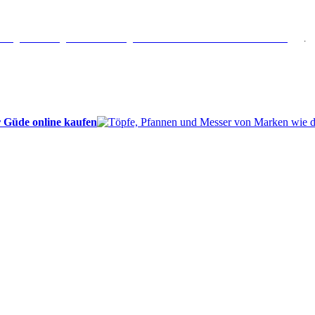
erlängertes Rückgaberecht: 30 Tage – Weitere Informationen erhalten Sie
hier
.
 Güde online kaufen