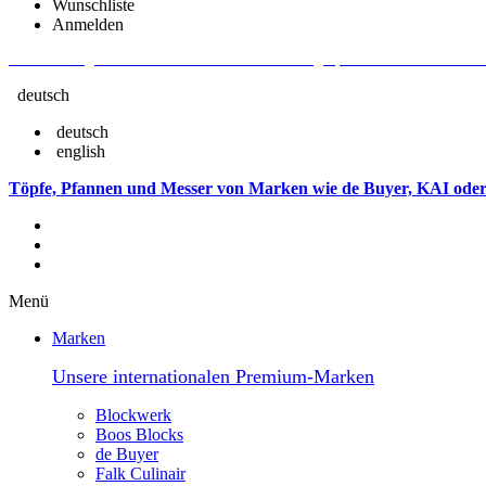
Wunschliste
Anmelden
Aktuelle Fragen und Antworten rund um Bestellungen, Lieferzeiten u.v.m. - V
deutsch
deutsch
english
Töpfe, Pfannen und Messer von Marken wie de Buyer, KAI oder
Menü
Marken
Unsere internationalen Premium-Marken
Blockwerk
Boos Blocks
de Buyer
Falk Culinair