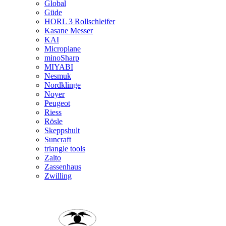
Global
Güde
HORL 3 Rollschleifer
Kasane Messer
KAI
Microplane
minoSharp
MIYABI
Nesmuk
Nordklinge
Noyer
Peugeot
Riess
Rösle
Skeppshult
Suncraft
triangle tools
Zalto
Zassenhaus
Zwilling