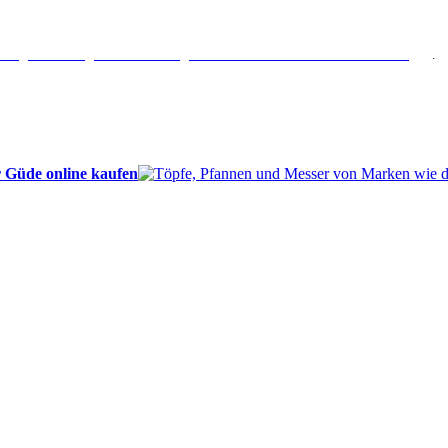
erlängertes Rückgaberecht: 30 Tage – Weitere Informationen erhalten Sie
hier
.
 Güde online kaufen