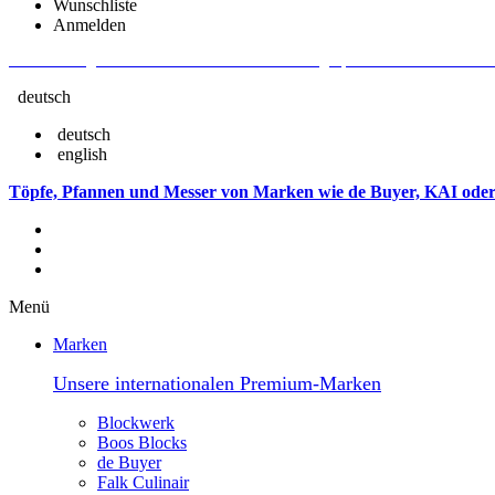
Wunschliste
Anmelden
Aktuelle Fragen und Antworten rund um Bestellungen, Lieferzeiten u.v.m. - V
deutsch
deutsch
english
Töpfe, Pfannen und Messer von Marken wie de Buyer, KAI oder
Menü
Marken
Unsere internationalen Premium-Marken
Blockwerk
Boos Blocks
de Buyer
Falk Culinair