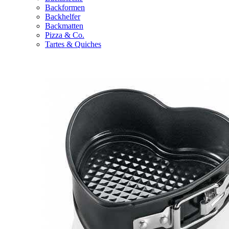
Backformen
Backhelfer
Backmatten
Pizza & Co.
Tartes & Quiches