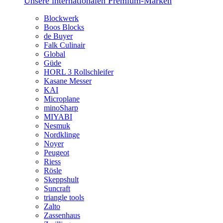
Unsere internationalen Premium-Marken
Blockwerk
Boos Blocks
de Buyer
Falk Culinair
Global
Güde
HORL 3 Rollschleifer
Kasane Messer
KAI
Microplane
minoSharp
MIYABI
Nesmuk
Nordklinge
Noyer
Peugeot
Riess
Rösle
Skeppshult
Suncraft
triangle tools
Zalto
Zassenhaus