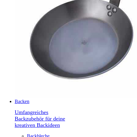
Backen
Umfangreiches
Backzubehör für deine
kreativen Backideen
Backbleche