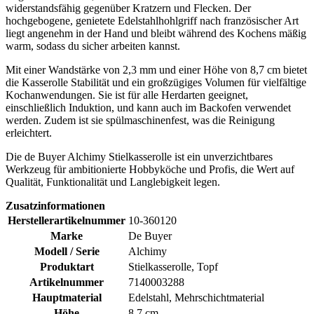
widerstandsfähig gegenüber Kratzern und Flecken. Der
hochgebogene, genietete Edelstahlhohlgriff nach französischer Art
liegt angenehm in der Hand und bleibt während des Kochens mäßig
warm, sodass du sicher arbeiten kannst.
Mit einer Wandstärke von 2,3 mm und einer Höhe von 8,7 cm bietet
die Kasserolle Stabilität und ein großzügiges Volumen für vielfältige
Kochanwendungen. Sie ist für alle Herdarten geeignet,
einschließlich Induktion, und kann auch im Backofen verwendet
werden. Zudem ist sie spülmaschinenfest, was die Reinigung
erleichtert.
Die de Buyer Alchimy Stielkasserolle ist ein unverzichtbares
Werkzeug für ambitionierte Hobbyköche und Profis, die Wert auf
Qualität, Funktionalität und Langlebigkeit legen.
Zusatzinformationen
Herstellerartikelnummer
10-360120
Marke
De Buyer
Modell / Serie
Alchimy
Produktart
Stielkasserolle, Topf
Artikelnummer
7140003288
Hauptmaterial
Edelstahl, Mehrschichtmaterial
Höhe
8,7 cm