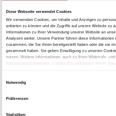
Diese Webseite verwendet Cookies
Wir verwenden Cookies, um Inhalte und Anzeigen zu personal
anbieten zu können und die Zugriffe auf unsere Website zu 
Abonniere
hier
Informationen zu Ihrer Verwendung unserer Website an unse
den Butch Newsletter
Analysen weiter. Unsere Partner führen diese Informationen
zusammen, die Sie ihnen bereitgestellt haben oder die sie 
* Dein persönlicher Gutschein ist ab einem Bestellwert von 100,- Euro, nach Abzug der
gesammelt haben. Sie geben Einwilligung zu unseren Cookie
Retouren und Stornierungen, gültig. Preisangaben inkl. gesetzl. MwSt. zzgl. Service- und
Versandkosten. Eine Barauszahlung ist nicht möglich.
nutzen. Weitere Informationen, auch zu Ihren Widerrufs- und
Datenschutzhinweisen
,
Cookie-Einstellungen
und im
Imp
Unser Dankeschön für deinen Einkauf ab 100 €
Einwilligungsauswahl
Notwendig
Präferenzen
Statistiken