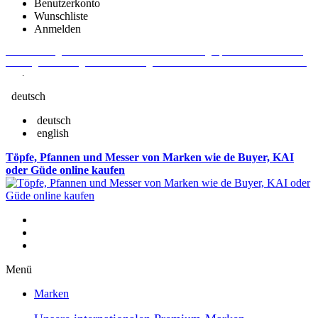
Benutzerkonto
Wunschliste
Anmelden
Aktuelle Fragen und Antworten rund um Bestellungen, Lieferzeiten u.v.m. -
Verlängertes Rückgaberecht: 30 Tage – Weitere Informationen erhalten Sie
hier
.
deutsch
deutsch
english
Töpfe, Pfannen und Messer von Marken wie de Buyer, KAI
oder Güde online kaufen
Menü
Marken