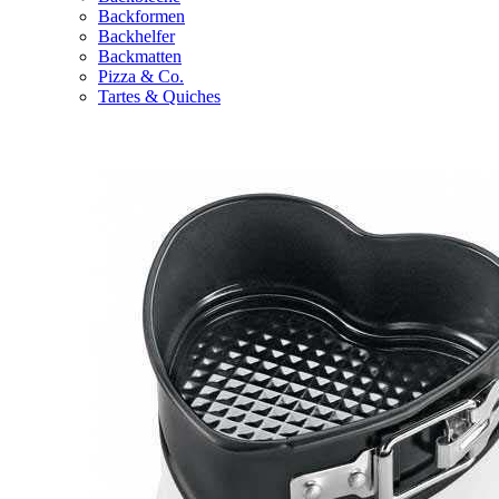
Backformen
Backhelfer
Backmatten
Pizza & Co.
Tartes & Quiches