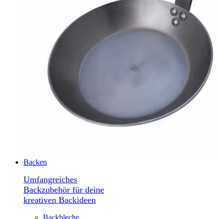
Backen
Umfangreiches
Backzubehör für deine
kreativen Backideen
Backbleche