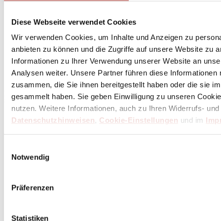
Diese Webseite verwendet Cookies
Wir verwenden Cookies, um Inhalte und Anzeigen zu personal
anbieten zu können und die Zugriffe auf unsere Website zu 
Abonniere
hier
Informationen zu Ihrer Verwendung unserer Website an unse
den Butch Newsletter
Analysen weiter. Unsere Partner führen diese Informationen
zusammen, die Sie ihnen bereitgestellt haben oder die sie 
* Dein persönlicher Gutschein ist ab einem Bestellwert von 100,- Euro, nach Abzug der
gesammelt haben. Sie geben Einwilligung zu unseren Cookie
Retouren und Stornierungen, gültig. Preisangaben inkl. gesetzl. MwSt. zzgl. Service- und
Versandkosten. Eine Barauszahlung ist nicht möglich.
nutzen. Weitere Informationen, auch zu Ihren Widerrufs- und
Datenschutzhinweisen
,
Cookie-Einstellungen
und im
Imp
Unser Dankeschön für deinen Einkauf ab 100 €
Einwilligungsauswahl
Notwendig
Präferenzen
Statistiken