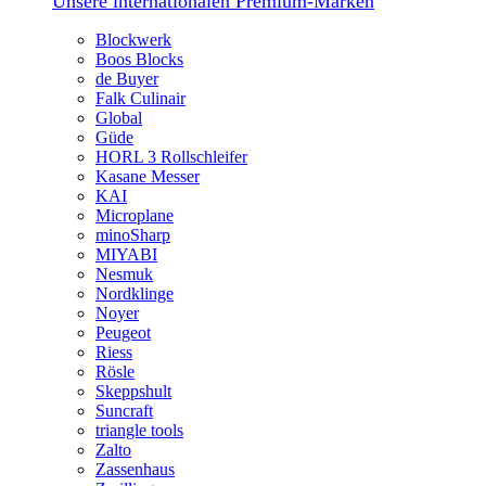
Unsere internationalen Premium-Marken
Blockwerk
Boos Blocks
de Buyer
Falk Culinair
Global
Güde
HORL 3 Rollschleifer
Kasane Messer
KAI
Microplane
minoSharp
MIYABI
Nesmuk
Nordklinge
Noyer
Peugeot
Riess
Rösle
Skeppshult
Suncraft
triangle tools
Zalto
Zassenhaus