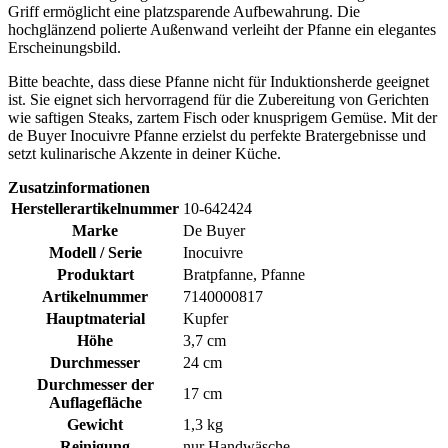
Griff ermöglicht eine platzsparende Aufbewahrung. Die
hochglänzend polierte Außenwand verleiht der Pfanne ein elegantes
Erscheinungsbild.
Bitte beachte, dass diese Pfanne nicht für Induktionsherde geeignet
ist. Sie eignet sich hervorragend für die Zubereitung von Gerichten
wie saftigen Steaks, zartem Fisch oder knusprigem Gemüse. Mit der
de Buyer Inocuivre Pfanne erzielst du perfekte Bratergebnisse und
setzt kulinarische Akzente in deiner Küche.
Zusatzinformationen
Herstellerartikelnummer
10-642424
Marke
De Buyer
Modell / Serie
Inocuivre
Produktart
Bratpfanne, Pfanne
Artikelnummer
7140000817
Hauptmaterial
Kupfer
Höhe
3,7 cm
Durchmesser
24 cm
Durchmesser der
17 cm
Auflagefläche
Gewicht
1,3 kg
Reinigung
nur Handwäsche