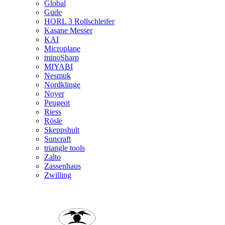
Global
Güde
HORL 3 Rollschleifer
Kasane Messer
KAI
Microplane
minoSharp
MIYABI
Nesmuk
Nordklinge
Noyer
Peugeot
Riess
Rösle
Skeppshult
Suncraft
triangle tools
Zalto
Zassenhaus
Zwilling