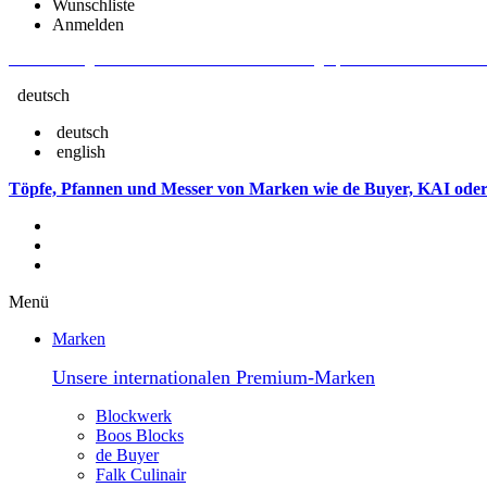
Wunschliste
Anmelden
Aktuelle Fragen und Antworten rund um Bestellungen, Lieferzeiten u.v.m. - V
deutsch
deutsch
english
Töpfe, Pfannen und Messer von Marken wie de Buyer, KAI oder
Menü
Marken
Unsere internationalen Premium-Marken
Blockwerk
Boos Blocks
de Buyer
Falk Culinair