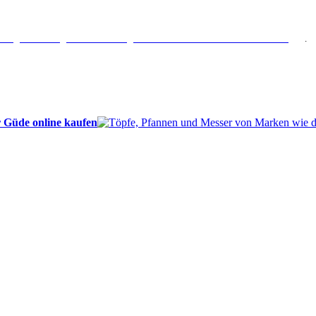
erlängertes Rückgaberecht: 30 Tage – Weitere Informationen erhalten Sie
hier
.
 Güde online kaufen