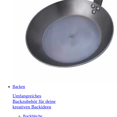
Backen
Umfangreiches
Backzubehör für deine
kreativen Backideen
Backbleche