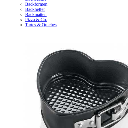
Backformen
Backhelfer
Backmatten
Pizza & Co.
Tartes & Quiches