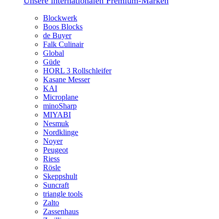
Unsere internationalen Premium-Marken
Blockwerk
Boos Blocks
de Buyer
Falk Culinair
Global
Güde
HORL 3 Rollschleifer
Kasane Messer
KAI
Microplane
minoSharp
MIYABI
Nesmuk
Nordklinge
Noyer
Peugeot
Riess
Rösle
Skeppshult
Suncraft
triangle tools
Zalto
Zassenhaus