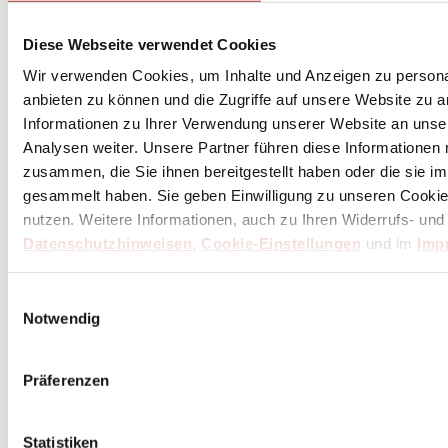
Diese Webseite verwendet Cookies
Wir verwenden Cookies, um Inhalte und Anzeigen zu personal
anbieten zu können und die Zugriffe auf unsere Website zu 
Informationen zu Ihrer Verwendung unserer Website an unse
Analysen weiter. Unsere Partner führen diese Informationen
zusammen, die Sie ihnen bereitgestellt haben oder die sie 
gesammelt haben. Sie geben Einwilligung zu unseren Cookie
nutzen. Weitere Informationen, auch zu Ihren Widerrufs- und
Datenschutzhinweisen
,
Cookie-Einstellungen
und im
Imp
Einwilligungsauswahl
Abonniere
hier
Notwendig
den Butch Newsletter
* Dein persönlicher Gutschein ist ab einem Bestellwert von 100,- Euro, nach Abzug der
Präferenzen
Retouren und Stornierungen, gültig. Preisangaben inkl. gesetzl. MwSt. zzgl. Service- und
Versandkosten. Eine Barauszahlung ist nicht möglich.
Statistiken