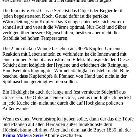
erleichtern das Wenden und Herausnehmen des Bratguts.
Die Inocuivre First Classe Serie ist das Objekt der Begierde für
jeden begeisterteren Koch. Grund dafür ist die perfekte
Wärmeleitung von Kupfer. Das Kochgeschirr heizt sich extrem
schnell auf und verteilt die Wärme optimal. Nur Gold und Silber
verfügen über bessere Eigenschaften, besitzen aber nicht die
Stabilität bei hohen Temperaturen.
Die 2 mm dicken Wände bestehen aus 90 % Kupfer. Um eine
Reaktion mit Lebensmitteln zu verhindern ist die Innenwand mit
einer dünnen Schicht aus rostfreiem Edelstahl ausgekleidet. Diese
Schicht dient lediglich der Hygiene und erleichtert die Reinigung.
Eine Beeinträchtigung der Wärmeleitfähigkeit entsteht nicht. Bitte
beachte, dass Kupfertöpfe & Pfannen von Hand und nicht in der
Spülmaschine gereinigt werden sollten.
Ein Highlight ist auch der lange und fest vernietete Stielgriff aus
Gusseisen. Die Optik aus einem Guss, zeitlos und fügt sich perfekt
in jede Küche ein, nicht nur durch die auf Hochglanz polierten
Außenwände.
Wenn es einen Wermutstropfen geben sollte, dann der das die Töpfe
und Pfannen auf allen Herdarten außer Induktionsfeldern
Höchstleistung erbringt. Aber auch dem hat de Buyer 1830 mit der
Prima Matera Serie
Abhilfe geschaffen.