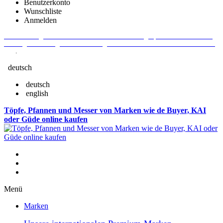
Benutzerkonto
Wunschliste
Anmelden
Aktuelle Fragen und Antworten rund um Bestellungen, Lieferzeiten u.v.m. -
Verlängertes Rückgaberecht: 30 Tage – Weitere Informationen erhalten Sie
hier
.
deutsch
deutsch
english
Töpfe, Pfannen und Messer von Marken wie de Buyer, KAI
oder Güde online kaufen
Menü
Marken