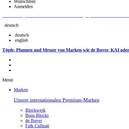
Wunschliste
Anmelden
Aktuelle Fragen und Antworten rund um Bestellungen, Lieferzeiten u.v.m. - V
deutsch
deutsch
english
Töpfe, Pfannen und Messer von Marken wie de Buyer, KAI oder
Menü
Marken
Unsere internationalen Premium-Marken
Blockwerk
Boos Blocks
de Buyer
Falk Culinair