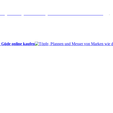
erlängertes Rückgaberecht: 30 Tage – Weitere Informationen erhalten Sie
hier
.
 Güde online kaufen