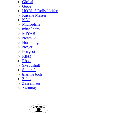
Global
Güde
HORL 3 Rollschleifer
Kasane Messer
KAI
Microplane
minoSharp
MIYABI
Nesmuk
Nordklinge
Noyer
Peugeot
Riess
Rösle
Skeppshult
Suncraft
triangle tools
Zalto
Zassenhaus
Zwilling