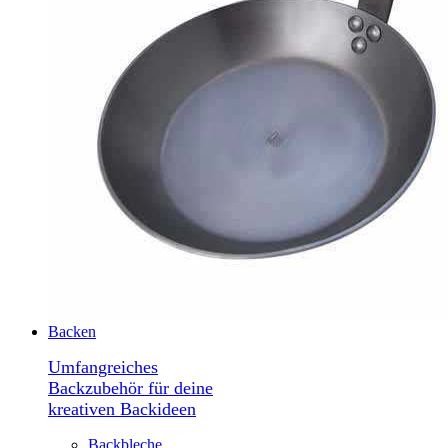
Backen
Umfangreiches
Backzubehör für deine
kreativen Backideen
Backbleche