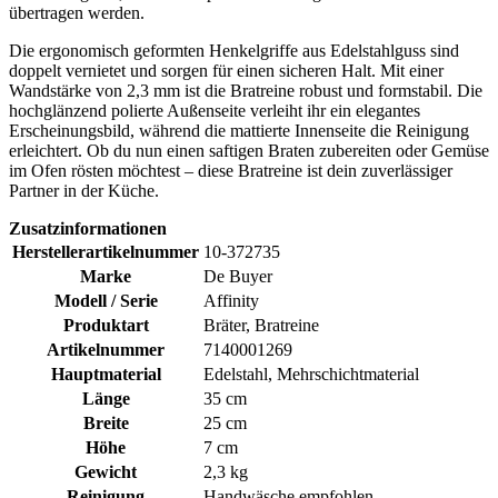
übertragen werden.
Die ergonomisch geformten Henkelgriffe aus Edelstahlguss sind
doppelt vernietet und sorgen für einen sicheren Halt. Mit einer
Wandstärke von 2,3 mm ist die Bratreine robust und formstabil. Die
hochglänzend polierte Außenseite verleiht ihr ein elegantes
Erscheinungsbild, während die mattierte Innenseite die Reinigung
erleichtert. Ob du nun einen saftigen Braten zubereiten oder Gemüse
im Ofen rösten möchtest – diese Bratreine ist dein zuverlässiger
Partner in der Küche.
Zusatzinformationen
Herstellerartikelnummer
10-372735
Marke
De Buyer
Modell / Serie
Affinity
Produktart
Bräter, Bratreine
Artikelnummer
7140001269
Hauptmaterial
Edelstahl, Mehrschichtmaterial
Länge
35 cm
Breite
25 cm
Höhe
7 cm
Gewicht
2,3 kg
Reinigung
Handwäsche empfohlen