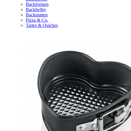
Backformen
Backhelfer
Backmatten
Pizza & Co.
Tartes & Quiches