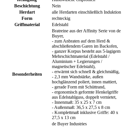
Beschichtung
Nein
Herdart
alle Herdarten einschließlich Induktion
Form
rechteckig
Griffmaterial
Edelstahl
Bratreine aus der Affinity Serie von de
Buyer,
- zum Anbraten auf dem Herd &
abschließendem Garen im Backofen,
- ganzer Korpus besteht aus 5-lagigem
Mehrschichtmaterial (Edelstahl /
Aluminium + Legierungen /
magnetischer Edelstahl),
- erwärmt sich schnell & gleichmäßig,
Besonderheiten
- 2,3 mm Wandstärke, außen
hochglänzend poliert, innen mattiert,
- gerade Form mit Schüttrand,
- ergonomisch geformte Henkelgriffe
aus Edelstahlguss, doppelt vernietet,
- Innenmaß: 35 x 25 x 7 cm
- Außenmaß: 36,5 x 27,5 x 8 cm
- Komplettmaß inklusive Griffe: 40 x
27,5 x 13 cm
de Buyer Industries