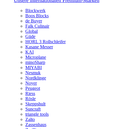
Unsere internationalen Premium-Marken
Blockwerk
Boos Blocks
de Buyer
Falk Culinair
Global
Güde
HORL 3 Rollschleifer
Kasane Messer
KAI
Microplane
minoSharp
MIYABI
Nesmuk
Nordklinge
Noyer
Peugeot
Riess
Rösle
Skeppshult
Suncraft
triangle tools
Zalto
Zassenhaus