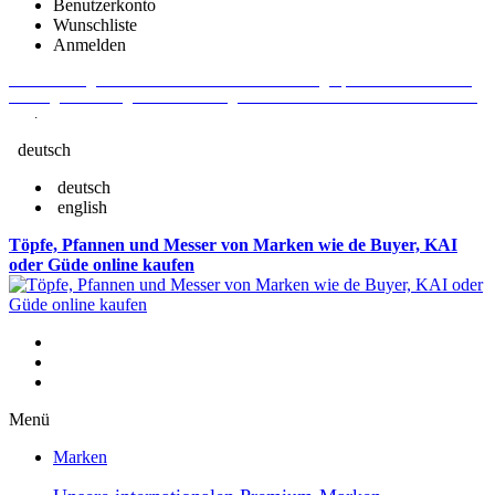
Benutzerkonto
Wunschliste
Anmelden
Aktuelle Fragen und Antworten rund um Bestellungen, Lieferzeiten u.v.m. -
Verlängertes Rückgaberecht: 30 Tage – Weitere Informationen erhalten Sie
hier
.
deutsch
deutsch
english
Töpfe, Pfannen und Messer von Marken wie de Buyer, KAI
oder Güde online kaufen
Menü
Marken