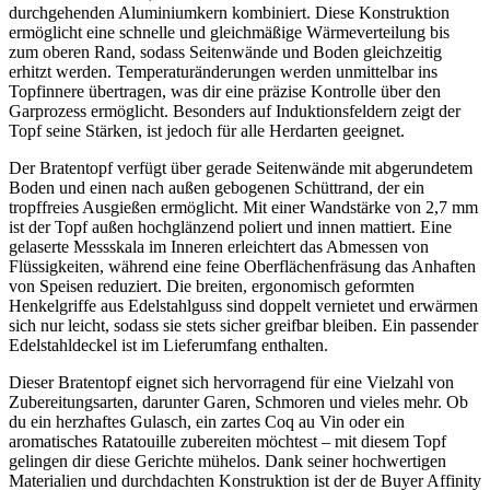
durchgehenden Aluminiumkern kombiniert. Diese Konstruktion
ermöglicht eine schnelle und gleichmäßige Wärmeverteilung bis
zum oberen Rand, sodass Seitenwände und Boden gleichzeitig
erhitzt werden. Temperaturänderungen werden unmittelbar ins
Topfinnere übertragen, was dir eine präzise Kontrolle über den
Garprozess ermöglicht. Besonders auf Induktionsfeldern zeigt der
Topf seine Stärken, ist jedoch für alle Herdarten geeignet.
Der Bratentopf verfügt über gerade Seitenwände mit abgerundetem
Boden und einen nach außen gebogenen Schüttrand, der ein
tropffreies Ausgießen ermöglicht. Mit einer Wandstärke von 2,7 mm
ist der Topf außen hochglänzend poliert und innen mattiert. Eine
gelaserte Messskala im Inneren erleichtert das Abmessen von
Flüssigkeiten, während eine feine Oberflächenfräsung das Anhaften
von Speisen reduziert. Die breiten, ergonomisch geformten
Henkelgriffe aus Edelstahlguss sind doppelt vernietet und erwärmen
sich nur leicht, sodass sie stets sicher greifbar bleiben. Ein passender
Edelstahldeckel ist im Lieferumfang enthalten.
Dieser Bratentopf eignet sich hervorragend für eine Vielzahl von
Zubereitungsarten, darunter Garen, Schmoren und vieles mehr. Ob
du ein herzhaftes Gulasch, ein zartes Coq au Vin oder ein
aromatisches Ratatouille zubereiten möchtest – mit diesem Topf
gelingen dir diese Gerichte mühelos. Dank seiner hochwertigen
Materialien und durchdachten Konstruktion ist der de Buyer Affinity