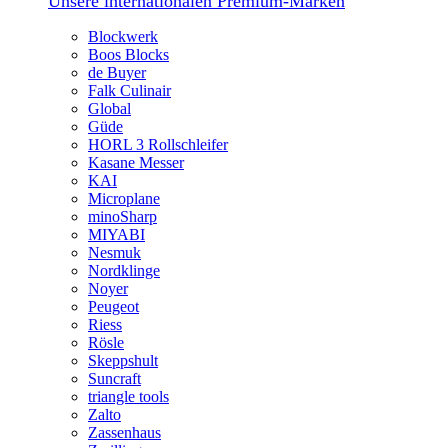
Unsere internationalen Premium-Marken
Blockwerk
Boos Blocks
de Buyer
Falk Culinair
Global
Güde
HORL 3 Rollschleifer
Kasane Messer
KAI
Microplane
minoSharp
MIYABI
Nesmuk
Nordklinge
Noyer
Peugeot
Riess
Rösle
Skeppshult
Suncraft
triangle tools
Zalto
Zassenhaus