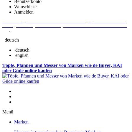
Benutzerkonto
Wunschliste
Anmelden
Aktuelle Fragen und Antworten rund um Bestellungen, Lieferzeiten u.v.m. -
Verlängertes Rückgaberecht: 30 Tage – Weitere Informationen erhalten Sie
hier
.
deutsch
deutsch
english
Töpfe, Pfannen und Messer von Marken wie de Buyer, KAI
oder Güde online kaufen
Menü
Marken