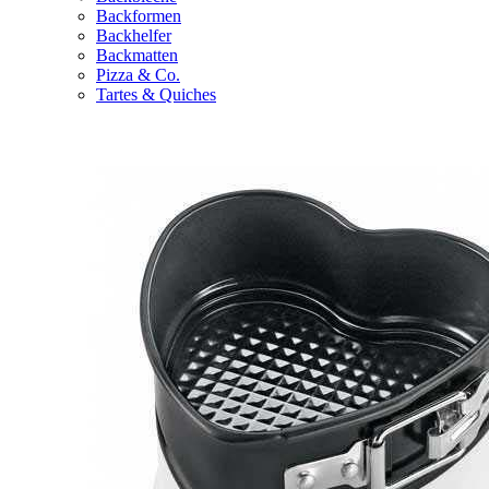
Backformen
Backhelfer
Backmatten
Pizza & Co.
Tartes & Quiches