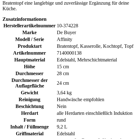
Bratentopf eine langlebige und zuverlässige Ergänzung für deine
Küche.
Zusatzinformationen
Herstellerartikelnummer
10-374228
Marke
De Buyer
Modell / Serie
Affinity
Produktart
Bratentopf, Kasserolle, Kochtopf, Topf
Artikelnummer
7140000138
Hauptmaterial
Edelstahl, Mehrschichtmaterial
Höhe
15 cm
Durchmesser
28 cm
Durchmesser der
24 cm
Auflagefläche
Gewicht
3,64 kg
Reinigung
Handwäsche empfohlen
Beschichtung
Nein
Herdart
alle Herdarten einschließlich Induktion
Form
rund
Inhalt / Füllmenge
9,2 L
Griffmaterial
Edelstahl