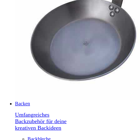
Backen
Umfangreiches
Backzubehör für deine
kreativen Backideen
Backbleche