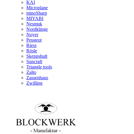
KAI
Microplane
minoSharp
MIYABI
Nesmuk
Nordklinge
Noyer
Peugeot
Riess
Rösle
Skeppshult
Suncraft
Triangle tools
Zalto
Zassenhaus
Zwilling