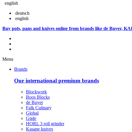
english
deutsch
english
Buy pots, pans and knives online from brands like de Buyer, KA
Menu
Brands
Our international premium brands
Blockwork
Boos Blocks
de Buyer
Falk Culinary
Global
Güde
HORL 3 roll grinder
Kasane knives