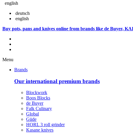
english
deutsch
english
Buy pots, pans and knives online from brands like de Buyer, KA
Menu
Brands
Our international premium brands
Blockwork
Boos Blocks
de Buyer
Falk Culinary
Global
Güde
HORL 3 roll grinder
Kasane knives