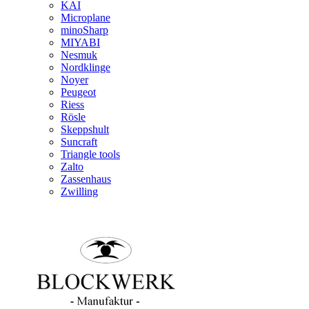
KAI
Microplane
minoSharp
MIYABI
Nesmuk
Nordklinge
Noyer
Peugeot
Riess
Rösle
Skeppshult
Suncraft
Triangle tools
Zalto
Zassenhaus
Zwilling