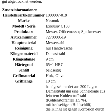
gut abgetrocknet werden.
Zusatzinformationen
Herstellerartikelnummer
1000007-019
Marke
Nesmuk
Modell / Serie
Exklusiv C150
Produktart
Messer, Officemesser, Spickmesser
Artikelnummer
7270000519
Hauptmaterial
Messerstahl
Reinigung
nur Handwäsche
Klingenmaterial
Damaststahl
Klingenlänge
9 cm
Härtegrad
65±1 HRC
Schliff
beidseitig
Griffmaterial
Holz, Olive
Grifflänge
10 cm
handgeschmiedet aus 200 Lagen
Damaststahl um eine Schneidlage aus
feinstem Kohlenstoffstahl
(Kohlenstoffanteil 1,5 %),
mit beidseitigem Hohlschliff,
die Klinge ist gegen Korrosion durch