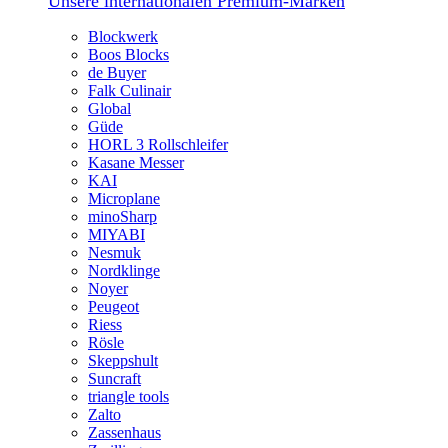
Unsere internationalen Premium-Marken
Blockwerk
Boos Blocks
de Buyer
Falk Culinair
Global
Güde
HORL 3 Rollschleifer
Kasane Messer
KAI
Microplane
minoSharp
MIYABI
Nesmuk
Nordklinge
Noyer
Peugeot
Riess
Rösle
Skeppshult
Suncraft
triangle tools
Zalto
Zassenhaus