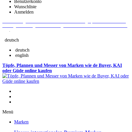
Benutzerkonto
Wunschliste
Anmelden
Aktuelle Fragen und Antworten rund um Bestellungen, Lieferzeiten u.v.m. -
Verlängertes Rückgaberecht: 30 Tage – Weitere Informationen erhalten Sie
hier
.
deutsch
deutsch
english
Töpfe, Pfannen und Messer von Marken wie de Buyer, KAI
oder Güde online kaufen
Menü
Marken