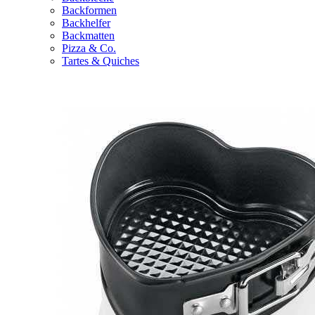
Backformen
Backhelfer
Backmatten
Pizza & Co.
Tartes & Quiches