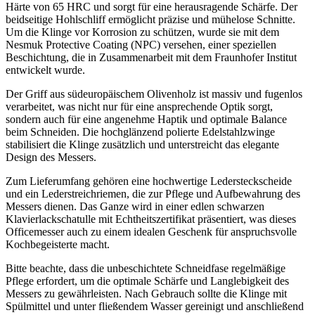
Härte von 65 HRC und sorgt für eine herausragende Schärfe. Der
beidseitige Hohlschliff ermöglicht präzise und mühelose Schnitte.
Um die Klinge vor Korrosion zu schützen, wurde sie mit dem
Nesmuk Protective Coating (NPC) versehen, einer speziellen
Beschichtung, die in Zusammenarbeit mit dem Fraunhofer Institut
entwickelt wurde.
Der Griff aus südeuropäischem Olivenholz ist massiv und fugenlos
verarbeitet, was nicht nur für eine ansprechende Optik sorgt,
sondern auch für eine angenehme Haptik und optimale Balance
beim Schneiden. Die hochglänzend polierte Edelstahlzwinge
stabilisiert die Klinge zusätzlich und unterstreicht das elegante
Design des Messers.
Zum Lieferumfang gehören eine hochwertige Ledersteckscheide
und ein Lederstreichriemen, die zur Pflege und Aufbewahrung des
Messers dienen. Das Ganze wird in einer edlen schwarzen
Klavierlackschatulle mit Echtheitszertifikat präsentiert, was dieses
Officemesser auch zu einem idealen Geschenk für anspruchsvolle
Kochbegeisterte macht.
Bitte beachte, dass die unbeschichtete Schneidfase regelmäßige
Pflege erfordert, um die optimale Schärfe und Langlebigkeit des
Messers zu gewährleisten. Nach Gebrauch sollte die Klinge mit
Spülmittel und unter fließendem Wasser gereinigt und anschließend