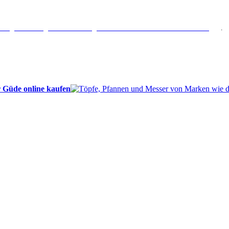
erlängertes Rückgaberecht: 30 Tage – Weitere Informationen erhalten Sie
hier
.
 Güde online kaufen