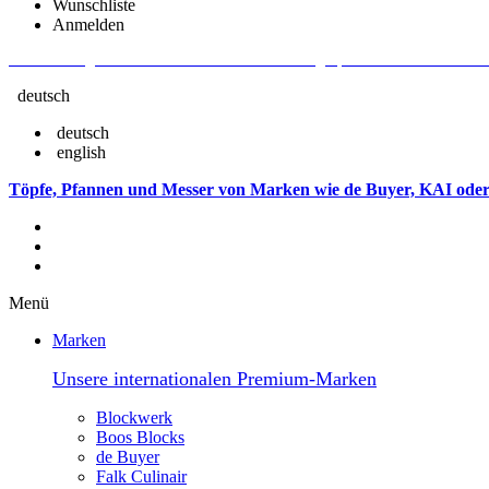
Wunschliste
Anmelden
Aktuelle Fragen und Antworten rund um Bestellungen, Lieferzeiten u.v.m. - V
deutsch
deutsch
english
Töpfe, Pfannen und Messer von Marken wie de Buyer, KAI oder
Menü
Marken
Unsere internationalen Premium-Marken
Blockwerk
Boos Blocks
de Buyer
Falk Culinair