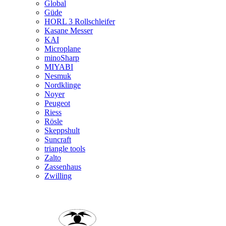
Global
Güde
HORL 3 Rollschleifer
Kasane Messer
KAI
Microplane
minoSharp
MIYABI
Nesmuk
Nordklinge
Noyer
Peugeot
Riess
Rösle
Skeppshult
Suncraft
triangle tools
Zalto
Zassenhaus
Zwilling