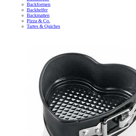
Backformen
Backhelfer
Backmatten
Pizza & Co.
Tartes & Quiches