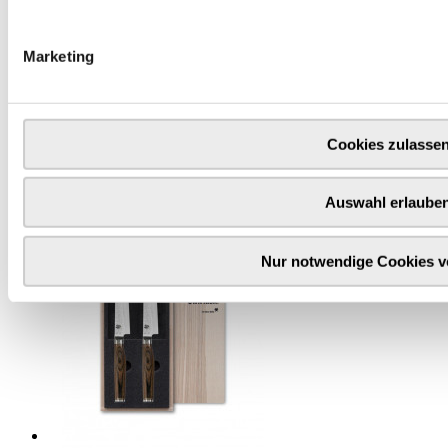
mit Allzweck- & Santokumesser - Damaststahl -
Griff Pakkaholz
Marketing
379,00 €
Inkl. 19% MwSt.
,
zzgl.
Versandkosten
Lieferzeit: vorrätig = 1*-3 Tage
Cookies zulasse
(in Deutschland / international abweichend)
In den Warenkorb
Auswahl erlaube
Nur notwendige Cookies 