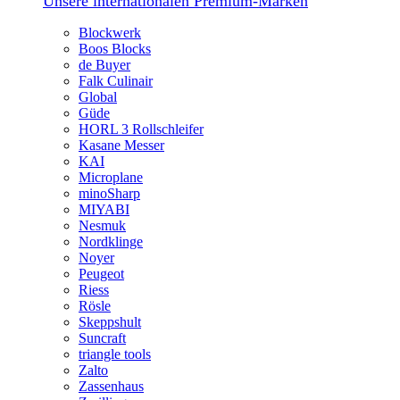
Unsere internationalen Premium-Marken
Blockwerk
Boos Blocks
de Buyer
Falk Culinair
Global
Güde
HORL 3 Rollschleifer
Kasane Messer
KAI
Microplane
minoSharp
MIYABI
Nesmuk
Nordklinge
Noyer
Peugeot
Riess
Rösle
Skeppshult
Suncraft
triangle tools
Zalto
Zassenhaus