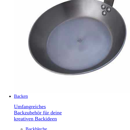
Backen
Umfangreiches
Backzubehör für deine
kreativen Backideen
Backbleche