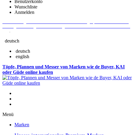
Benutzerkonto
Wunschliste
Anmelden
Aktuelle Fragen und Antworten rund um Bestellungen, Lieferzeiten u.v.m. -
Verlängertes Rückgaberecht: 30 Tage – Weitere Informationen erhalten Sie
hier
.
deutsch
deutsch
english
Töpfe, Pfannen und Messer von Marken wie de Buyer, KAI
oder Güde online kaufen
Menü
Marken