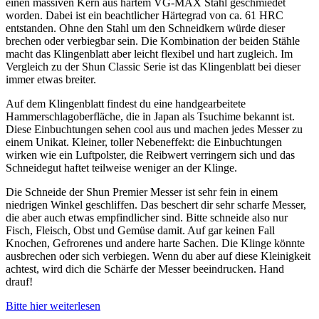
einen massiven Kern aus hartem VG-MAX Stahl geschmiedet
worden. Dabei ist ein beachtlicher Härtegrad von ca. 61 HRC
entstanden. Ohne den Stahl um den Schneidkern würde dieser
brechen oder verbiegbar sein. Die Kombination der beiden Stähle
macht das Klingenblatt aber leicht flexibel und hart zugleich. Im
Vergleich zu der Shun Classic Serie ist das Klingenblatt bei dieser
immer etwas breiter.
Auf dem Klingenblatt findest du eine handgearbeitete
Hammerschlagoberfläche, die in Japan als Tsuchime bekannt ist.
Diese Einbuchtungen sehen cool aus und machen jedes Messer zu
einem Unikat. Kleiner, toller Nebeneffekt: die Einbuchtungen
wirken wie ein Luftpolster, die Reibwert verringern sich und das
Schneidegut haftet teilweise weniger an der Klinge.
Die Schneide der Shun Premier Messer ist sehr fein in einem
niedrigen Winkel geschliffen. Das beschert dir sehr scharfe Messer,
die aber auch etwas empfindlicher sind. Bitte schneide also nur
Fisch, Fleisch, Obst und Gemüse damit. Auf gar keinen Fall
Knochen, Gefrorenes und andere harte Sachen. Die Klinge könnte
ausbrechen oder sich verbiegen. Wenn du aber auf diese Kleinigkeit
achtest, wird dich die Schärfe der Messer beeindrucken. Hand
drauf!
Bitte hier weiterlesen