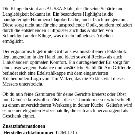
Die Klinge besteht aus AUS8A-Stahl, der für seine Schärfe und
Langlebigkeit bekannt ist. Ein besonderes Highlight ist die
handgefertigte Hammerschlagoberfläche, auch Tsuchime genannt.
Diese sorgt nicht nur für eine ansprechende Optik, sondern reduziert
durch die entstehenden Luftpolster auch das Anhaften von
Schneidgut an der Klinge, was dir ein müheloses Arbeiten
ermöglicht.
Der ergonomisch geformte Griff aus walnussfarbenem Pakkaholz
liegt angenehm in der Hand und bietet sowohl Rechts- als auch
Linkshändern optimalen Komfort. Ein durchgehender Erl sorgt für
eine ausgewogene Balance und zusätzliche Stabilität. Am Griffende
befindet sich eine Edelstahlkappe mit dem eingravierten
Küchenbullen-Logo von Tim Mälzer, das die Exklusivität dieses
Messers unterstreicht.
Ob du nun feine Garnituren für deine Gerichte kreierst oder Obst
und Gemüse kunstvoll schälst – dieses Tourniermesser wird schnell
zu einem unverzichtbaren Werkzeug in deiner Küche. Geliefert wird
es in einer eleganten Holzschatulle, die sich auch hervorragend als
Geschenk eignet.
Zusatzinformationen
Herstellerartikelnummer
TDM-1715