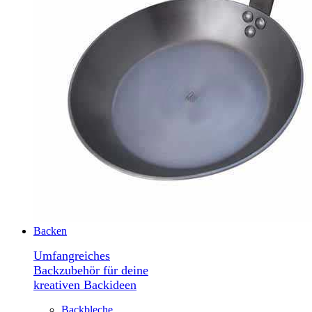
Backen
Umfangreiches
Backzubehör für deine
kreativen Backideen
Backbleche