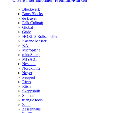
Unsere internationalen Premium-Marken
Blockwerk
Boos Blocks
de Buyer
Falk Culinair
Global
Güde
HORL 3 Rollschleifer
Kasane Messer
KAI
Microplane
minoSharp
MIYABI
Nesmuk
Nordklinge
Noyer
Peugeot
Riess
Rösle
Skeppshult
Suncraft
triangle tools
Zalto
Zassenhaus