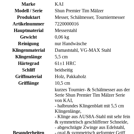
Marke
KAI
Modell / Serie
Shun Premier Tim Mälzer
Produktart
Messer, Schälmesser, Tourniermesser
Artikelnummer
7220000016
Hauptmaterial
Messerstahl
Gewicht
0,06 kg
Reinigung
nur Handwäsche
Klingenmaterial
Damaststahl, VG-MAX Stahl
Klingenlänge
5,5 cm
Härtegrad
61±1 HRC
Schliff
beidseitig
Griffmaterial
Holz, Pakkaholz
Grifflänge
10,5 cm
kurzes Tournier- & Schälmesser aus der
Serie Shun Premier Tim Mälzer Serie
von KAI,
- halbrundes Klingenblatt mit 5,5 cm
Klingenlänge,
- Klinge aus AUS8A-Stahl mit sehr fein
& symmetrisch geschliffener Schneide,
- abgeschrägte Zwinge aus Edelstahl,
Besonderheiten
- oval & symmetrisch geformter Griff