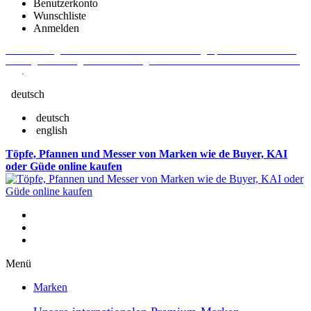
Benutzerkonto
Wunschliste
Anmelden
Aktuelle Fragen und Antworten rund um Bestellungen, Lieferzeiten u.v.m. -
Verlängertes Rückgaberecht: 30 Tage – Weitere Informationen erhalten Sie
hier
.
deutsch
deutsch
english
Töpfe, Pfannen und Messer von Marken wie de Buyer, KAI
oder Güde online kaufen
Menü
Marken