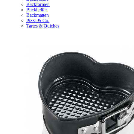
Backformen
Backhelfer
Backmatten
Pizza & Co.
Tartes & Quiches