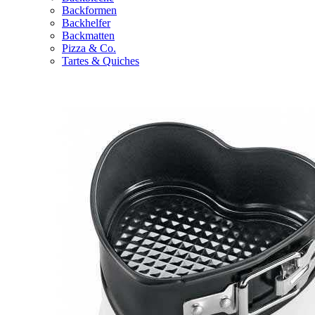
Backformen
Backhelfer
Backmatten
Pizza & Co.
Tartes & Quiches