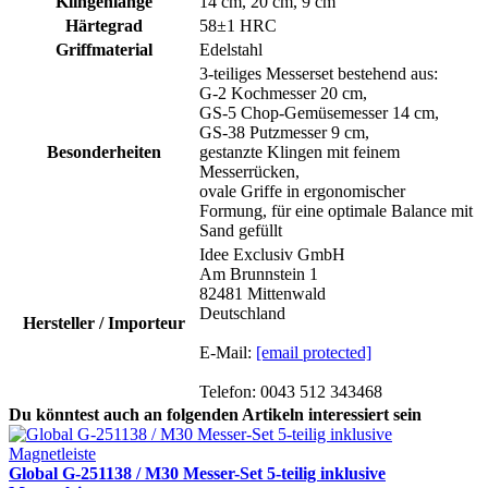
Klingenlänge
14 cm, 20 cm, 9 cm
Härtegrad
58±1 HRC
Griffmaterial
Edelstahl
3-teiliges Messerset bestehend aus:
G-2 Kochmesser 20 cm,
GS-5 Chop-Gemüsemesser 14 cm,
GS-38 Putzmesser 9 cm,
Besonderheiten
gestanzte Klingen mit feinem
Messerrücken,
ovale Griffe in ergonomischer
Formung, für eine optimale Balance mit
Sand gefüllt
Idee Exclusiv GmbH
Am Brunnstein 1
82481 Mittenwald
Deutschland
Hersteller / Importeur
E-Mail:
[email protected]
Telefon: 0043 512 343468
Du könntest auch an folgenden Artikeln interessiert sein
Global G-251138 / M30 Messer-Set 5-teilig inklusive