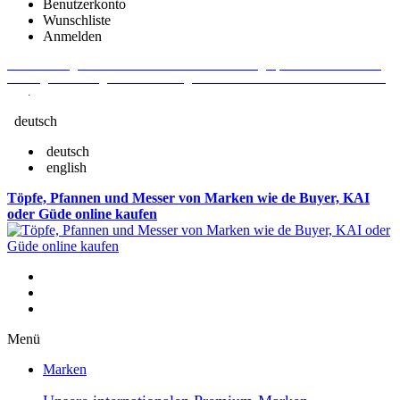
Benutzerkonto
Wunschliste
Anmelden
Aktuelle Fragen und Antworten rund um Bestellungen, Lieferzeiten u.v.m. -
Verlängertes Rückgaberecht: 30 Tage – Weitere Informationen erhalten Sie
hier
.
deutsch
deutsch
english
Töpfe, Pfannen und Messer von Marken wie de Buyer, KAI
oder Güde online kaufen
Menü
Marken