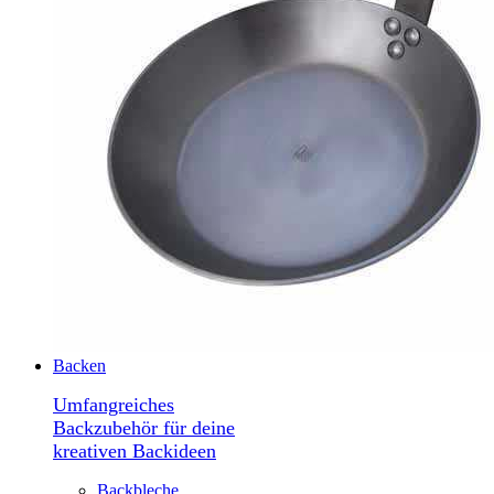
Backen
Umfangreiches
Backzubehör für deine
kreativen Backideen
Backbleche