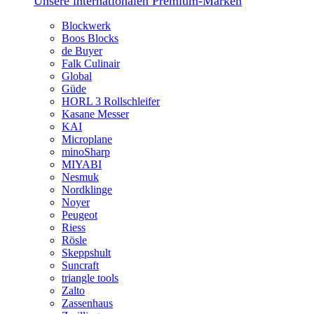
Unsere internationalen Premium-Marken
Blockwerk
Boos Blocks
de Buyer
Falk Culinair
Global
Güde
HORL 3 Rollschleifer
Kasane Messer
KAI
Microplane
minoSharp
MIYABI
Nesmuk
Nordklinge
Noyer
Peugeot
Riess
Rösle
Skeppshult
Suncraft
triangle tools
Zalto
Zassenhaus