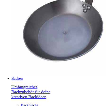
Backen
Umfangreiches
Backzubehör für deine
kreativen Backideen
Backbleche