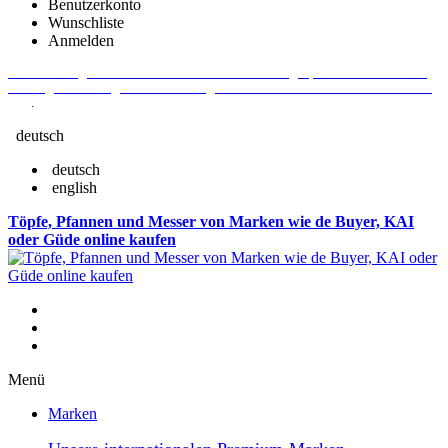
Benutzerkonto
Wunschliste
Anmelden
Aktuelle Fragen und Antworten rund um Bestellungen, Lieferzeiten u.v.m. -
Verlängertes Rückgaberecht: 30 Tage – Weitere Informationen erhalten Sie
hier
.
deutsch
deutsch
english
Töpfe, Pfannen und Messer von Marken wie de Buyer, KAI
oder Güde online kaufen
Menü
Marken