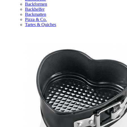
Backformen
Backhelfer
Backmatten
Pizza & Co.
Tartes & Quiches