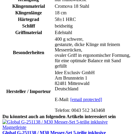
Klingenmaterial
Cromova 18 Stahl
Klingenlänge
18 cm
Härtegrad
58±1 HRC
Schliff
beidseitig
Griffmaterial
Edelstahl
400 g schwere,
gestanzte, dicke Klinge mit feinem
Messerrücken,
Besonderheiten
ovaler Griff in ergonomischer Formung,
für eine optimale Balance mit Sand
gefüllt
Idee Exclusiv GmbH
Am Brunnstein 1
82481 Mittenwald
Deutschland
Hersteller / Importeur
E-Mail:
[email protected]
Telefon: 0043 512 343468
Du könntest auch an folgenden Artikeln interessiert sein
Global G-251138 / M30 Messer-Set 5-teilig inklusive