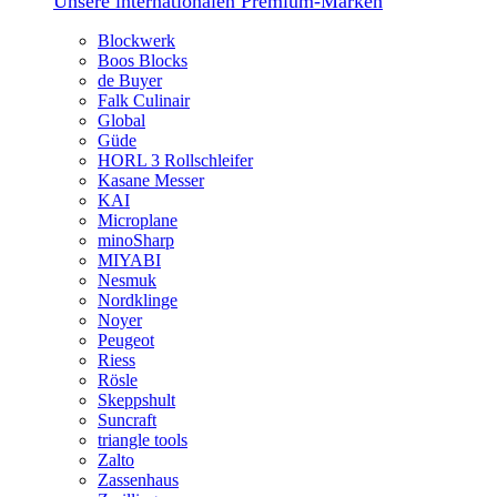
Unsere internationalen Premium-Marken
Blockwerk
Boos Blocks
de Buyer
Falk Culinair
Global
Güde
HORL 3 Rollschleifer
Kasane Messer
KAI
Microplane
minoSharp
MIYABI
Nesmuk
Nordklinge
Noyer
Peugeot
Riess
Rösle
Skeppshult
Suncraft
triangle tools
Zalto
Zassenhaus