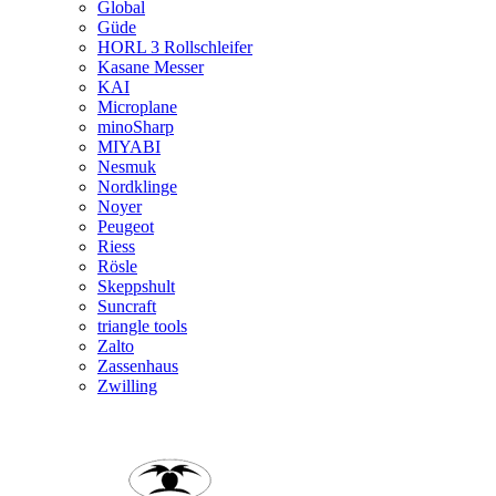
Global
Güde
HORL 3 Rollschleifer
Kasane Messer
KAI
Microplane
minoSharp
MIYABI
Nesmuk
Nordklinge
Noyer
Peugeot
Riess
Rösle
Skeppshult
Suncraft
triangle tools
Zalto
Zassenhaus
Zwilling