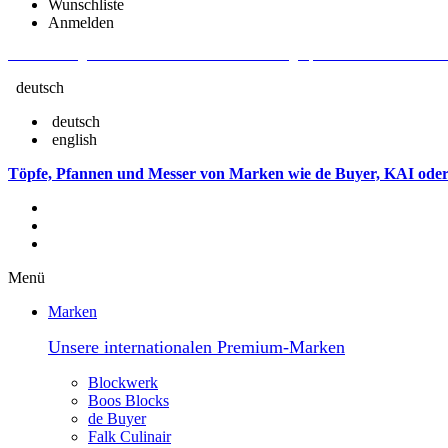
Wunschliste
Anmelden
Aktuelle Fragen und Antworten rund um Bestellungen, Lieferzeiten u.v.m. - V
deutsch
deutsch
english
Töpfe, Pfannen und Messer von Marken wie de Buyer, KAI oder
Menü
Marken
Unsere internationalen Premium-Marken
Blockwerk
Boos Blocks
de Buyer
Falk Culinair