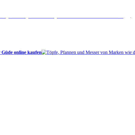
erlängertes Rückgaberecht: 30 Tage – Weitere Informationen erhalten Sie
hier
.
 Güde online kaufen