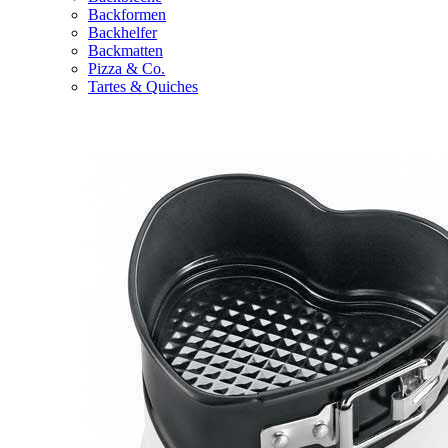
Backformen
Backhelfer
Backmatten
Pizza & Co.
Tartes & Quiches