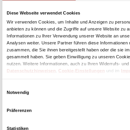
de Buyer Loqy Henkelgriffe abnehmbar 2-er Set - Zamac
Diese Webseite verwendet Cookies
71,91 €
Inkl. 19% MwSt.
,
zzgl.
Versandkosten
Wir verwenden Cookies, um Inhalte und Anzeigen zu personal
anbieten zu können und die Zugriffe auf unsere Website zu 
Lieferzeit: vorrätig = 1*-3 Tage
Informationen zu Ihrer Verwendung unserer Website an unse
(in Deutschland / international abweichend)
Analysen weiter. Unsere Partner führen diese Informationen
Hinzufügen
zusammen, die Sie ihnen bereitgestellt haben oder die sie 
gesammelt haben. Sie geben Einwilligung zu unseren Cookie
nutzen. Weitere Informationen, auch zu Ihren Widerrufs- und
Datenschutzhinweisen
,
Cookie-Einstellungen
und im
Imp
de Buyer Einbrennwachs und Eisenpflege 100 ml
Einwilligungsauswahl
22,41 €
Notwendig
Inkl. 19% MwSt.
,
zzgl.
Versandkosten
Lieferzeit: vorrätig = 1*-3 Tage
Präferenzen
(in Deutschland / international abweichend)
Hinzufügen
Statistiken