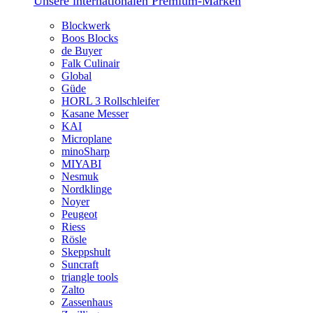
Unsere internationalen Premium-Marken
Blockwerk
Boos Blocks
de Buyer
Falk Culinair
Global
Güde
HORL 3 Rollschleifer
Kasane Messer
KAI
Microplane
minoSharp
MIYABI
Nesmuk
Nordklinge
Noyer
Peugeot
Riess
Rösle
Skeppshult
Suncraft
triangle tools
Zalto
Zassenhaus