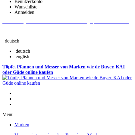
Benutzerkonto
Wunschliste
Anmelden
Aktuelle Fragen und Antworten rund um Bestellungen, Lieferzeiten u.v.m. -
Verlängertes Rückgaberecht: 30 Tage – Weitere Informationen erhalten Sie
hier
.
deutsch
deutsch
english
Töpfe, Pfannen und Messer von Marken wie de Buyer, KAI
oder Güde online kaufen
Menü
Marken