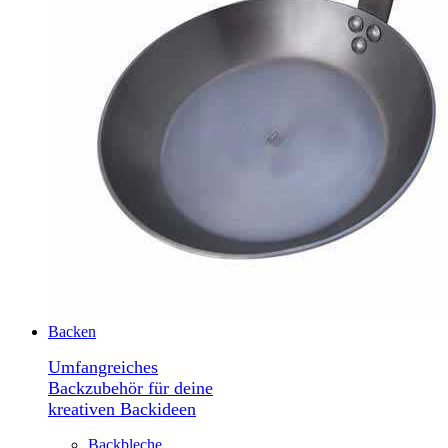
Backen
Umfangreiches
Backzubehör für deine
kreativen Backideen
Backbleche