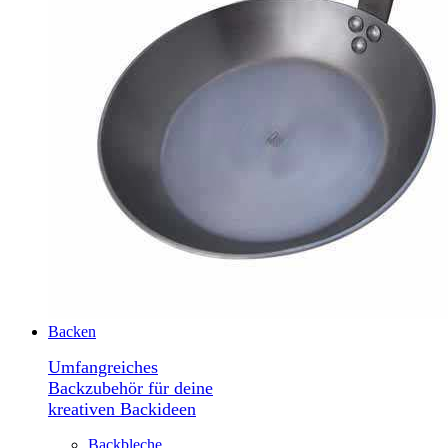
Backen
Umfangreiches
Backzubehör für deine
kreativen Backideen
Backbleche