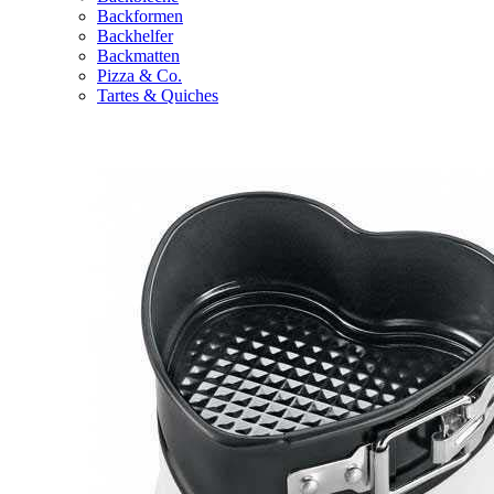
Backformen
Backhelfer
Backmatten
Pizza & Co.
Tartes & Quiches