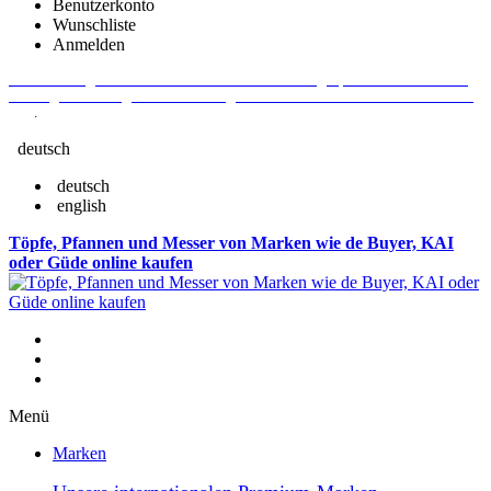
Benutzerkonto
Wunschliste
Anmelden
Aktuelle Fragen und Antworten rund um Bestellungen, Lieferzeiten u.v.m. -
Verlängertes Rückgaberecht: 30 Tage – Weitere Informationen erhalten Sie
hier
.
deutsch
deutsch
english
Töpfe, Pfannen und Messer von Marken wie de Buyer, KAI
oder Güde online kaufen
Menü
Marken