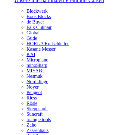
Unsere internationalen Premium-Marken
Blockwerk
Boos Blocks
de Buyer
Falk Culinair
Global
Güde
HORL 3 Rollschleifer
Kasane Messer
KAI
Microplane
minoSharp
MIYABI
Nesmuk
Nordklinge
Noyer
Peugeot
Riess
Rösle
Skeppshult
Suncraft
triangle tools
Zalto
Zassenhaus