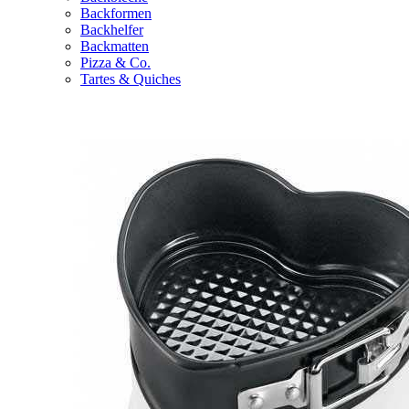
Backformen
Backhelfer
Backmatten
Pizza & Co.
Tartes & Quiches