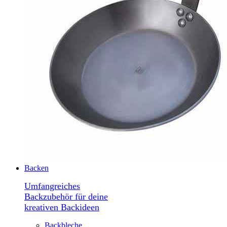
Backen
Umfangreiches
Backzubehör für deine
kreativen Backideen
Backbleche