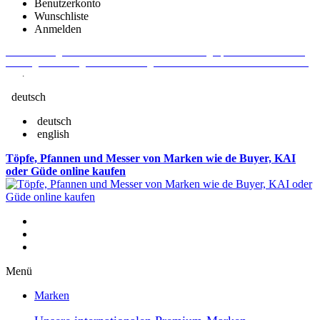
Benutzerkonto
Wunschliste
Anmelden
Aktuelle Fragen und Antworten rund um Bestellungen, Lieferzeiten u.v.m. -
Verlängertes Rückgaberecht: 30 Tage – Weitere Informationen erhalten Sie
hier
.
deutsch
deutsch
english
Töpfe, Pfannen und Messer von Marken wie de Buyer, KAI
oder Güde online kaufen
Menü
Marken