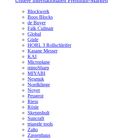
Unsere internationalen Premium-Marken
Blockwerk
Boos Blocks
de Buyer
Falk Culinair
Global
Güde
HORL 3 Rollschleifer
Kasane Messer
KAI
Microplane
minoSharp
MIYABI
Nesmuk
Nordklinge
Noyer
Peugeot
Riess
Rösle
Skeppshult
Suncraft
triangle tools
Zalto
Zassenhaus