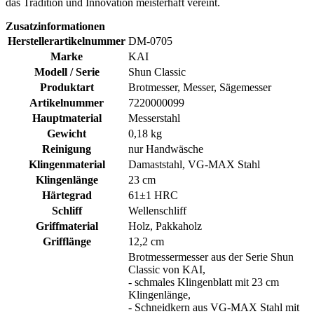
das Tradition und Innovation meisterhaft vereint.
Zusatzinformationen
Herstellerartikelnummer
DM-0705
Marke
KAI
Modell / Serie
Shun Classic
Produktart
Brotmesser, Messer, Sägemesser
Artikelnummer
7220000099
Hauptmaterial
Messerstahl
Gewicht
0,18 kg
Reinigung
nur Handwäsche
Klingenmaterial
Damaststahl, VG-MAX Stahl
Klingenlänge
23 cm
Härtegrad
61±1 HRC
Schliff
Wellenschliff
Griffmaterial
Holz, Pakkaholz
Grifflänge
12,2 cm
Brotmessermesser aus der Serie Shun
Classic von KAI,
- schmales Klingenblatt mit 23 cm
Klingenlänge,
- Schneidkern aus VG-MAX Stahl mit