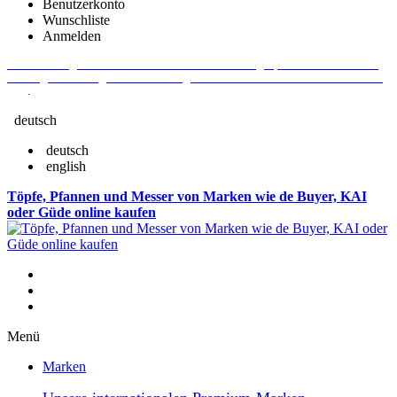
Benutzerkonto
Wunschliste
Anmelden
Aktuelle Fragen und Antworten rund um Bestellungen, Lieferzeiten u.v.m. -
Verlängertes Rückgaberecht: 30 Tage – Weitere Informationen erhalten Sie
hier
.
deutsch
deutsch
english
Töpfe, Pfannen und Messer von Marken wie de Buyer, KAI
oder Güde online kaufen
Menü
Marken