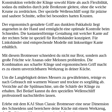
Konstruktion verleiht der Klinge sowohl Härte als auch Flexibilität,
sodass du mühelos durch jede Brotkruste gleitest, ohne die weiche
Krume zu zerdrücken. Der spezielle Wellenschliff sorgt für präzise
und saubere Schnitte, selbst bei besonders harten Krusten.
Der ergonomisch gestaltete Griff aus dunklem Pakkaholz liegt
angenehm in der Hand und ermöglicht eine optimale Kontrolle beim
Schneiden. Die kastanienförmige Gestaltung mit weicher Kante auf
der rechten Seite ist speziell für Rechtshänder konzipiert. Für
Linkshänder sind entsprechende Modelle mit linksseitiger Kante
erhältlich.
Mit diesem Brotmesser schneidest du nicht nur Brot, sondern auch
große Früchte wie Ananas oder Melonen problemlos. Die
Kombination aus scharfer Klinge und ergonomischem Griff macht
es zu einem unverzichtbaren Werkzeug in deiner Küche.
Um die Langlebigkeit deines Messers zu gewährleisten, reinige es
nach Gebrauch mit warmem Wasser und trockne es sorgfältig ab.
Verzichte auf die Spülmaschine, um die Schärfe der Klinge zu
erhalten. Bei Bedarf kannst du den speziellen Wellenschliff
professionell nachschleifen lassen.
Erlebe mit dem KAI Shun Classic Brotmesser eine neue Dimension
des Schneidens und bereichere deine Küche mit einem Werkzeug,