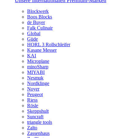
Unsere internationalen Premium-Marken
Blockwerk
Boos Blocks
de Buyer
Falk Culinair
Global
Güde
HORL 3 Rollschleifer
Kasane Messer
KAI
Microplane
minoSharp
MIYABI
Nesmuk
Nordklinge
Noyer
Peugeot
Riess
Rösle
Skeppshult
Suncraft
triangle tools
Zalto
Zassenhaus