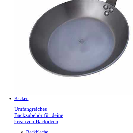
Backen
Umfangreiches
Backzubehör für deine
kreativen Backideen
Backbleche