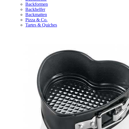
Backformen
Backhelfer
Backmatten
Pizza & Co.
Tartes & Quiches