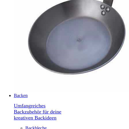
Backen
Umfangreiches
Backzubehör für deine
kreativen Backideen
Backbleche