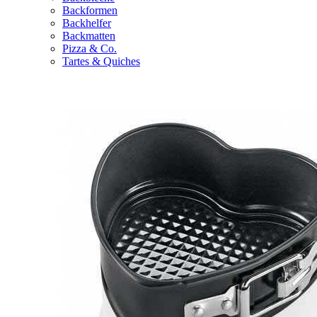
Backformen
Backhelfer
Backmatten
Pizza & Co.
Tartes & Quiches