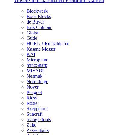
Unsere internationalen Premium-Marken
Blockwerk
Boos Blocks
de Buyer
Falk Culinair
Global
Güde
HORL 3 Rollschleifer
Kasane Messer
KAI
Microplane
minoSharp
MIYABI
Nesmuk
Nordklinge
Noyer
Peugeot
Riess
Rösle
Skeppshult
Suncraft
triangle tools
Zalto
Zassenhaus