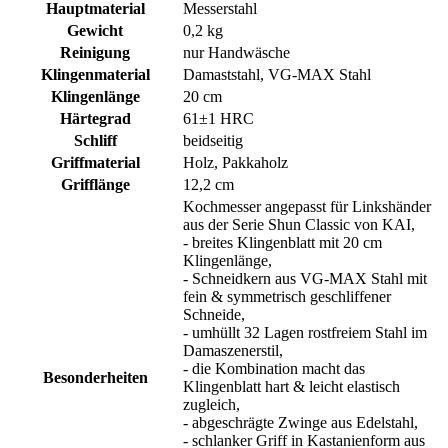
Hauptmaterial
Messerstahl
Gewicht
0,2 kg
Reinigung
nur Handwäsche
Klingenmaterial
Damaststahl, VG-MAX Stahl
Klingenlänge
20 cm
Härtegrad
61±1 HRC
Schliff
beidseitig
Griffmaterial
Holz, Pakkaholz
Grifflänge
12,2 cm
Kochmesser angepasst für Linkshänder
aus der Serie Shun Classic von KAI,
- breites Klingenblatt mit 20 cm
Klingenlänge,
- Schneidkern aus VG-MAX Stahl mit
fein & symmetrisch geschliffener
Schneide,
- umhüllt 32 Lagen rostfreiem Stahl im
Damaszenerstil,
- die Kombination macht das
Besonderheiten
Klingenblatt hart & leicht elastisch
zugleich,
- abgeschrägte Zwinge aus Edelstahl,
- schlanker Griff in Kastanienform aus